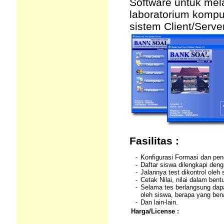
Software untuk mela
laboratorium komp
sistem Client/Server
Fasilitas :
-
Konfigurasi Formasi dan pe
-
Daftar siswa dilengkapi deng
-
Jalannya test dikontrol oleh 
-
Cetak Nilai, nilai dalam bentu
-
Selama tes berlangsung dapa
oleh siswa, berapa yang ben
-
Dan lain-lain.
Harga/License :