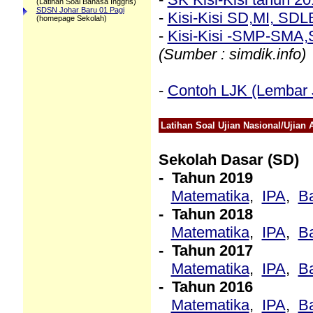
(Latihan Soal Bahasa Inggris)
SDSN Johar Baru 01 Pagi
-
Kisi-Kisi SD,MI, SDL
(homepage Sekolah)
-
Kisi-Kisi -SMP-SMA
(Sumber : simdik.info)
-
Contoh LJK (Lembar
Latihan Soal Ujian Nasional/Ujian 
Sekolah Dasar (SD)
- Tahun 2019
Matematika
,
IPA
,
B
- Tahun 2018
Matematika
,
IPA
,
B
- Tahun 2017
Matematika
,
IPA
,
B
- Tahun 2016
Matematika
,
IPA
,
B