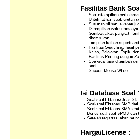
Fasilitas Bank Soa
-
Soal ditampilkan perhalama
-
Untuk latihan soal, urutan s
-
Susunan pilihan jawaban ju
-
Ditampilkan waktu lamanya
-
Gambar, akar, pangkat, lam
ditampilkan.
-
Tampilan latihan seperti an
-
Fasilitas Searching, hasil 
Kelas, Pelajaran, Topik, da
-
Fasilitas Printing dengan Z
-
Soal-soal bisa ditambah den
soal
-
Support Mouse Wheel
Isi Database Soal
-
Soal-soal Ebtanas/Unas SD 
-
Soal-soal Ebtanas SMP dari
-
Soal-soal Ebtanas SMA teru
-
Bonus soal-soal SPMB dari 
-
Setelah registrasi akan mun
Harga/License :