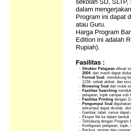
sekolah SD, SLTP,
dalam mengerjakan 
Program ini dapat 
atau Guru.
Harga Program Ban
Edition ini adalah 
Rupiah).
Fasilitas :
-
Struktur Pelajaran
dibuat s
2004
, dan masih dapat diub
-
Format Soal
, mendukung be
1234, sebab akibat, dan essa
-
Browsing Soal
dari mulai se
-
Fasilitas Searching
menduku
pelajaran, topik sampai sub 
-
Fasilitas Printing
dengan Zo
-
Pengumpul Soal
digunakan 
terkumpul dapat dicetak, dis
-
Gambar, tabel, rumus dapat
-
Ekspor file ke dalam bentu
-
Terhubung dengan Program B
-
Konfigurasi pelajaran, topik
-
Backup, restore dan compac