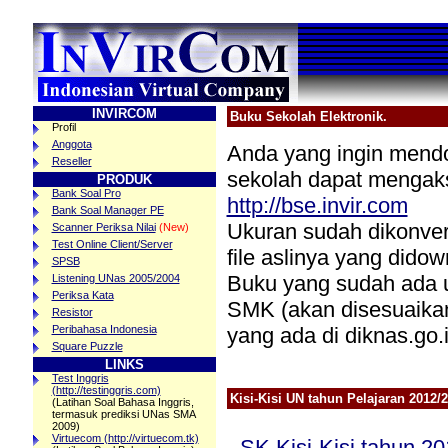
INVIRCOM
Buku Sekolah Elektronik.
Profil
Anggota
Anda yang ingin mend
Reseller
sekolah dapat mengaks
PRODUK
Bank Soal Pro
http://bse.invir.com
Bank Soal Manager PE
Ukuran sudah dikonvers
Scanner Periksa Nilai
(New)
Test Online Client/Server
file aslinya yang didow
SPSB
Buku yang sudah ada
Listening UNas 2005/2004
Periksa Kata
SMK (akan disesuaikan
Resistor
yang ada di diknas.go.i
Peribahasa Indonesia
Square Puzzle
LINKS
Test Inggris
(http://testinggris.com)
Kisi-Kisi UN tahun Pelajaran 2012/
(Latihan Soal Bahasa Inggris,
termasuk prediksi UNas SMA
2009)
Virtuecom (http://virtuecom.tk)
-
SK Kisi-Kisi tahun 2