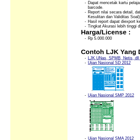
-
Dapat mencetak kartu pelaja
barcode.
-
Report nilai secara detail, daf
Kesulitan dan Validitas Soal)
-
Hasil report dapat diexport
-
Tingkat Akurasi lebih tinggi
Harga/License :
-
Rp 5.000.000
Contoh LJK
Yang D
-
LJK UNas, SPMB, Netis, dll 
-
Ujian Nasional SD 2012
-
Ujian Nasional SMP 2012
-
Ujian Nasional SMA 2012