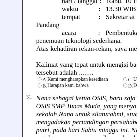
hari / tanggal : Rabu, 10 Feb
waktu : 13.30 WIB
tempat : Sekretariat OSI
Pandang
acara : Pembentukan pa
penemuan teknologi sederhana.
Atas kehadiran rekan-rekan, saya m
Kalimat yang tepat untuk mengisi ba
tersebut adalah ........
Kami mengharapkan kesediaan
U
A.
C.
Harapan kami bahwa
D
B.
D.
31.
Nana sebagai ketua OSIS, baru saja
OSIS SMP Tunas Muda, yang menyat
sekolah Nana untuk silaturahmi, stu
mengadakan pertandingan persahabat
putri, pada hari Sabtu minggu ini.