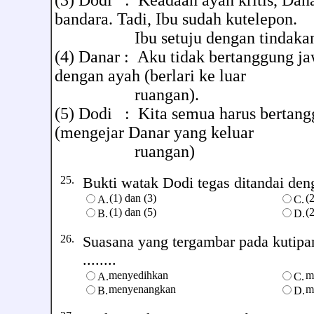
(3) Dodi : Keadaan ayah kritis, Dana
bandara. Tadi, Ibu sudah kutelepon.
Ibu setuju dengan tindakan me
(4) Danar : Aku tidak bertanggung jaw
dengan ayah (berlari ke luar
ruangan).
(5) Dodi : Kita semua harus bertang
(mengejar Danar yang keluar
ruangan)
25.
Bukti watak Dodi tegas ditandai deng
(1) dan (3)
(
A.
C.
(1) dan (5)
(
B.
D.
26.
Suasana yang tergambar pada kutipa
........
menyedihkan
m
A.
C.
menyenangkan
m
B.
D.