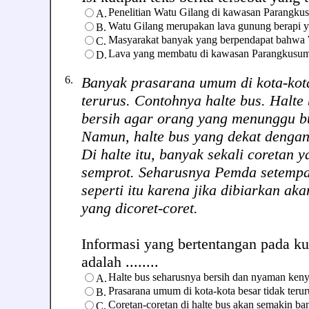
Penelitian Watu Gilang di kawasan Parangku
A.
Watu Gilang merupakan lava gunung berapi ya
B.
Masyarakat banyak yang berpendapat bahwa W
C.
Lava yang membatu di kawasan Parangkusuma
D.
6.
Banyak prasarana umum di kota-kota
terurus. Contohnya halte bus. Halte
bersih agar orang yang menunggu 
Namun, halte bus yang dekat dengan 
Di halte itu, banyak sekali coretan
semprot. Seharusnya Pemda setempa
seperti itu karena jika dibiarkan aka
yang dicoret-coret.
Informasi yang bertentangan pada kut
adalah ........
Halte bus seharusnya bersih dan nyaman keny
A.
Prasarana umum di kota-kota besar tidak teru
B.
Coretan-coretan di halte bus akan semakin ba
C.