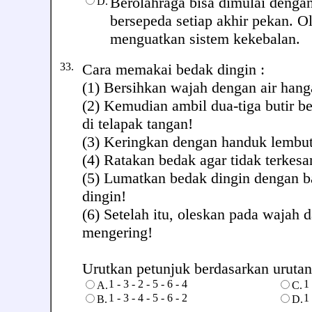
Berolahraga bisa dimulai dengan 
D.
bersepeda setiap akhir pekan. Ol
menguatkan sistem kekebalan.
33.
Cara memakai bedak dingin :
(1) Bersihkan wajah dengan air hang
(2) Kemudian ambil dua-tiga butir b
di telapak tangan!
(3) Keringkan dengan handuk lembut
(4) Ratakan bedak agar tidak terkes
(5) Lumatkan bedak dingin dengan ba
dingin!
(6) Setelah itu, oleskan pada wajah 
mengering!
Urutkan petunjuk berdasarkan urutan y
1 - 3 - 2 - 5 - 6 - 4
1 
A.
C.
1 - 3 - 4 - 5 - 6 - 2
1 
B.
D.