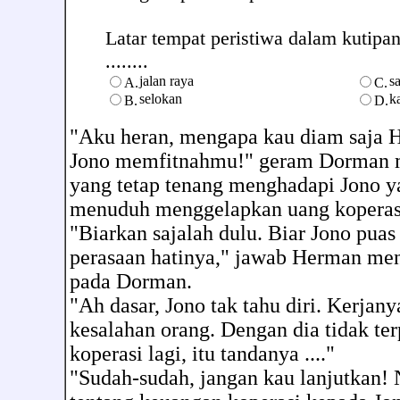
Latar tempat peristiwa dalam kutipan
........
jalan raya
s
A.
C.
selokan
k
B.
D.
"Aku heran, mengapa kau diam saja He
Jono memfitnahmu!" geram Dorman m
yang tetap tenang menghadapi Jono ya
menuduh menggelapkan uang koperas
"Biarkan sajalah dulu. Biar Jono pua
perasaan hatinya," jawab Herman me
pada Dorman.
"Ah dasar, Jono tak tahu diri. Kerjan
kesalahan orang. Dengan dia tidak te
koperasi lagi, itu tandanya ...."
"Sudah-sudah, jangan kau lanjutkan! 