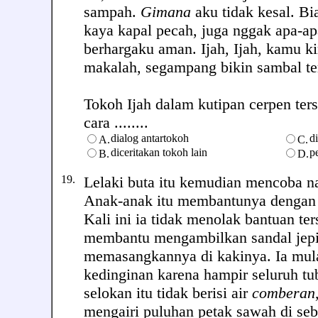
sampah.
Gimana
aku tidak kesal. Bi
kaya kapal pecah, juga nggak apa-apa
berhargaku aman. Ijah, Ijah, kamu k
makalah, segampang bikin sambal te
Tokoh Ijah dalam kutipan cerpen ter
cara ........
dialog antartokoh
d
A.
C.
diceritakan tokoh lain
p
B.
D.
19.
Lelaki buta itu kemudian mencoba na
Anak-anak itu membantunya dengan 
Kali ini ia tidak menolak bantuan te
membantu mengambilkan sandal jepi
memasangkannya di kakinya. Ia mul
kedinginan karena hampir seluruh t
selokan itu tidak berisi air
comberan
mengairi puluhan petak sawah di seb