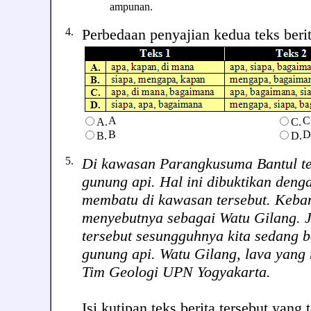
ampunan.
4.
Perbedaan penyajian kedua teks berita 
A
C
A.
C.
B
D
B.
D.
5.
Di kawasan Parangkusuma Bantul te
gunung api. Hal ini dibuktikan deng
membatu di kawasan tersebut. Keba
menyebutnya sebagai Watu Gilang. J
tersebut sesungguhnya kita sedang b
gunung api. Watu Gilang, lava yang 
Tim Geologi UPN Yogyakarta.
Isi kutipan teks berita tersebut yang te