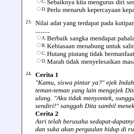
Sebaiknya kita mengurus diri sen
C.
Perlu menaruh kepercayaan kepa
D.
23.
Nilai adat yang terdapat pada kutipan
........
Berbaik sangka mendapat pahala
A.
Kebiasaan menabung untuk sali
B.
Hutang piutang tidak bermanfaat
C.
Marah tidak menyelesaikan mas
D.
24.
Cerita 1
"Kamu, siswa pintar ya?" ejek Indah,
teman-teman yang lain mengejek Dit
ulung. "Aku tidak menyontek, sung
sendiri!" sanggah Dita sambil menek
Cerita 2
Asri telah berusaha sedapat-dapatn
dan suka akan pergaulan hidup di ru