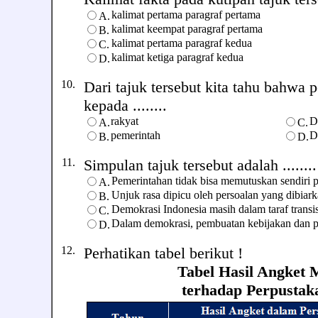
kalimat pertama paragraf pertama
A.
kalimat keempat paragraf pertama
B.
kalimat pertama paragraf kedua
C.
kalimat ketiga paragraf kedua
D.
10.
Dari tajuk tersebut kita tahu bahwa p
kepada ........
rakyat
D
A.
C.
pemerintah
D
B.
D.
11.
Simpulan tajuk tersebut adalah ........
Pemerintahan tidak bisa memutuskan sendiri p
A.
Unjuk rasa dipicu oleh persoalan yang dibiarka
B.
Demokrasi Indonesia masih dalam taraf transi
C.
Dalam demokrasi, pembuatan kebijakan dan 
D.
12.
Perhatikan tabel berikut !
Tabel Hasil Angket 
terhadap Perpustakaan 