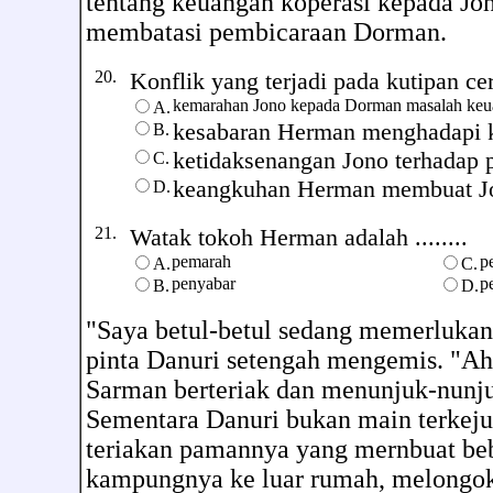
tentang keuangan koperasi kepada J
membatasi pembicaraan Dorman.
20.
Konflik yang terjadi pada kutipan cerit
kemarahan Jono kepada Dorman masalah ke
A.
kesabaran Herman menghadapi 
B.
ketidaksenangan Jono terhadap 
C.
keangkuhan Herman membuat J
D.
21.
Watak tokoh Herman adalah ........
pemarah
p
A.
C.
penyabar
p
B.
D.
"Saya betul-betul sedang memerlukan
pinta Danuri setengah mengemis. "A
Sarman berteriak dan menunjuk-nunj
Sementara Danuri bukan main terkej
teriakan pamannya yang mernbuat be
kampungnya ke luar rumah, melongo