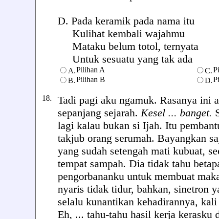
D. Pada keramik pada nama itu
Kulihat kembali wajahmu
Mataku belum totol, ternyata
Untuk sesuatu yang tak ada
Pilihan A
P
A.
C.
Pilihan B
P
B.
D.
18.
Tadi pagi aku ngamuk. Rasanya ini 
sepanjang sejarah.
Kesel ... banget.
S
lagi kalau bukan si Ijah. Itu pemban
takjub orang serumah. Bayangkan sa
yang sudah setengah mati kubuat, se
tempat sampah. Dia tidak tahu betap
pengorbananku untuk membuat makal
nyaris tidak tidur, bahkan, sinetron
selalu kunantikan kehadirannya, kali
Eh, ... tahu-tahu hasil kerja kerasku