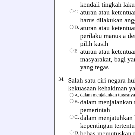
kendali tingkah laku
aturan atau ketentu
C.
harus dilakukan ang
aturan atau ketentu
D.
perilaku manusia de
pilih kasih
aturan atau ketentua
E.
masyarakat, bagi y
yang tegas
34.
Salah satu ciri negara 
kekuasaan kehakiman yang
dalam menjalankan tugasnya 
A.
dalam menjalankan 
B.
pemerintah
dalam menjatuhkan 
C.
kepentingan tertentu
bebas memutuskan p
D.