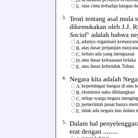
D.
rasa cinta terhadap bangsa d
E.
3.
Teori tentang asal mula 
dikemukakan oleh J.J. 
Social
" adalah bahwa nega
adanya organisasi kemasyar
A.
atas dasar perjanjian masyar
B.
belum ada yang menguasai
C.
atas dasar kekuasaan belaka
D.
atas dasar kehendak Tuhan
E.
4.
Negara kita adalah Negara
kepentingan bangsa di atas 
A.
eksistensi suku dihilangkan
B.
setiap warga negara mengin
C.
pemerintah pusat hanya mem
D.
tidak ada negara lain dalam 
E.
5.
Dalam hal penyelenggara
erat dengan ........