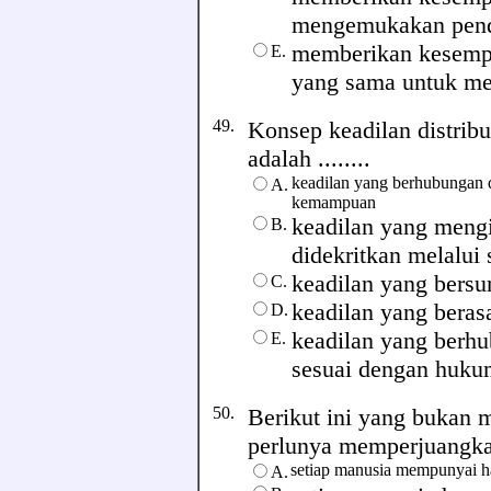
mengemukakan pen
memberikan kesempa
E.
yang sama untuk men
49.
Konsep keadilan distribu
adalah ........
keadilan yang berhubungan 
A.
kemampuan
keadilan yang mengi
B.
didekritkan melalui
keadilan yang bers
C.
keadilan yang beras
D.
keadilan yang berh
E.
sesuai dengan huku
50.
Berikut ini yang bukan 
perlunya memperjuangkan 
setiap manusia mempunyai h
A.