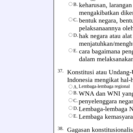
keharusan, larangan
B.
mengakibatkan dike
bentuk negara, bent
C.
pelaksanaannya oleh
hak negara atau ala
D.
menjatuhkan/menghu
cara bagaimana peng
E.
dalam melaksanakan
37.
Konstitusi atau Undang-
Indonesia mengikat hal-hal
Lembaga-lembaga regional
A.
WNA dan WNI yang 
B.
penyelenggara nega
C.
Lembaga-lembaga N
D.
Lembaga kemasyara
E.
38.
Gagasan konstitusionalis