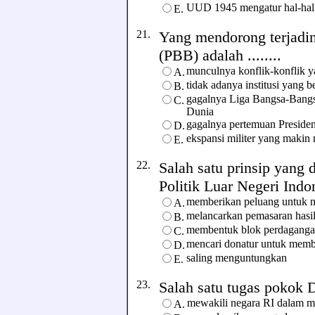
UUD 1945 mengatur hal-hal
E.
21.
Yang mendorong terjadi
(PBB) adalah ........
munculnya konflik-konflik ya
A.
tidak adanya institusi yang b
B.
gagalnya Liga Bangsa-Bang
C.
Dunia
gagalnya pertemuan Presiden
D.
ekspansi militer yang makin
E.
22.
Salah satu prinsip yang
Politik Luar Negeri Indon
memberikan peluang untuk 
A.
melancarkan pemasaran hasil
B.
membentuk blok perdagan
C.
mencari donatur untuk memb
D.
saling menguntungkan
E.
23.
Salah satu tugas pokok D
mewakili negara RI dalam 
A.