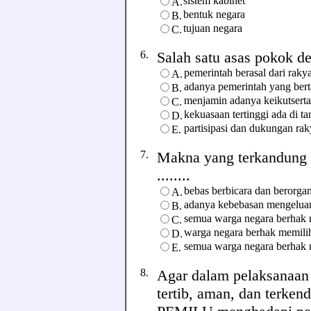
sistem kabinet
A.
bentuk negara
B.
tujuan negara
C.
6.
Salah satu asas pokok dem
pemerintah berasal dari raky
A.
adanya pemerintah yang ber
B.
menjamin adanya keikutserta
C.
kekuasaan tertinggi ada di t
D.
partisipasi dan dukungan ra
E.
7.
Makna yang terkandung 
........
bebas berbicara dan berorgan
A.
adanya kebebasan mengelua
B.
semua warga negara berhak 
C.
warga negara berhak memi
D.
semua warga negara berhak m
E.
8.
Agar dalam pelaksanaan
tertib, aman, dan terkend