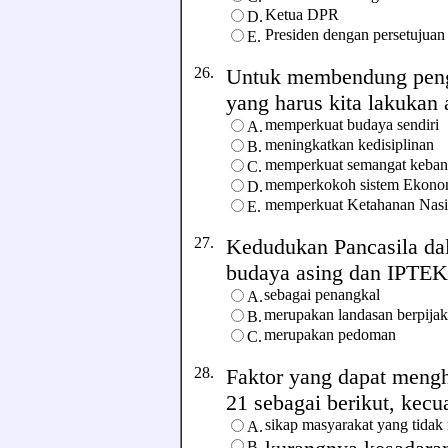
Ketua DPR
D.
Presiden dengan persetujua
E.
26.
Untuk membendung pengar
yang harus kita lakukan ad
memperkuat budaya sendiri
A.
meningkatkan kedisiplinan
B.
memperkuat semangat kebangs
C.
memperkokoh sistem Ekonom
D.
memperkuat Ketahanan Nasi
E.
27.
Kedudukan Pancasila da
budaya asing dan IPTEK a
sebagai penangkal
A.
merupakan landasan berpijak
B.
merupakan pedoman
C.
28.
Faktor yang dapat meng
21 sebagai berikut, kecuali
sikap masyarakat yang tidak
A.
B.