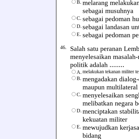
melarang melakukan
B.
sebagai musuhnya
sebagai pedoman hu
C.
sebagai landasan un
D.
sebagai pedoman pen
E.
46.
Salah satu peranan Lemb
menyelesaikan masalah-m
politik adalah ........
melakukan tekanan militer t
A.
mengadakan dialog-di
B.
maupun multilateral
menyelesaikan seng
C.
melibatkan negara b
menciptakan stabili
D.
kekuatan militer
mewujudkan kerjasa
E.
bidang