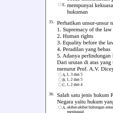
mempunyai kekuasaa
E.
hukuman
35.
Perhatikan unsur-unsur 
1. Supremacy of the law
2. Human rights
3. Equality before the la
4. Peradilan yang bebas
5. Adanya perlindunga
Dari urutan di atas yan
menurut Prof. A.V. Dicey 
1, 3 dan 5
A.
1, 2 dan 5
B.
1, 2 dan 4
C.
36.
Salah satu jenis hukum 
Negara yaitu hukum yang 
akibat-akibat hubungan anta
A.
meninggal