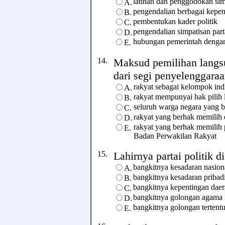
latihan dan penggodokan sim
A.
pengendalian berbagai kepen
B.
pembentukan kader politik
C.
pengendalian simpatisan part
D.
hubungan pemerintah dengan
E.
14.
Maksud pemilihan langsu
dari segi penyelenggaraan
rakyat sebagai kelompok in
A.
rakyat mempunyai hak pilih 
B.
seluruh warga negara yang 
C.
rakyat yang berhak memilih 
D.
rakyat yang berhak memilih
E.
Badan Perwakilan Rakyat
15.
Lahirnya partai politik di
bangkitnya kesadaran nasion
A.
bangkitnya kesadaran pribad
B.
bangkitnya kepentingan dae
C.
bangkitnya golongan agama
D.
bangkitnya golongan tertent
E.