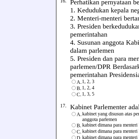
16.
Perhatikan pernyataan be
1. Kedudukan kepala neg
2. Menteri-menteri bert
3. Presiden berkeduduka
pemerintahan
4. Susunan anggota Kabi
dalam parlemen
5. Presiden dan para me
parlemen/DPR Berdasarkan
pemerintahan Presidensia
1, 2, 3
A.
1, 2, 4
B.
1, 3, 5
C.
17.
Kabinet Parlementer adala
kabinet yang disusun atas pe
A.
anggota parlemen
kabinet dimana para menter
B.
kabinet dimana para menteri
C.
kabinet dimana para menter
D.