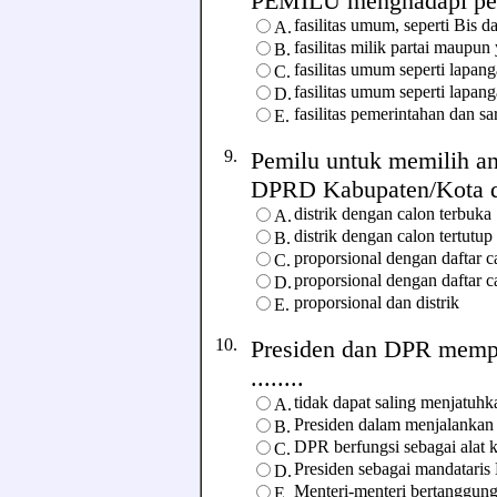
PEMILU menghadapi peng
fasilitas umum, seperti Bis 
A.
fasilitas milik partai maupun
B.
fasilitas umum seperti lapan
C.
fasilitas umum seperti lap
D.
fasilitas pemerintahan dan s
E.
9.
Pemilu untuk memilih a
DPRD Kabupaten/Kota dil
distrik dengan calon terbuka
A.
distrik dengan calon tertutup
B.
proporsional dengan daftar c
C.
proporsional dengan daftar c
D.
proporsional dan distrik
E.
10.
Presiden dan DPR mempu
........
tidak dapat saling menjatuhk
A.
Presiden dalam menjalankan 
B.
DPR berfungsi sebagai alat k
C.
Presiden sebagai mandatari
D.
Menteri-menteri bertanggun
E.