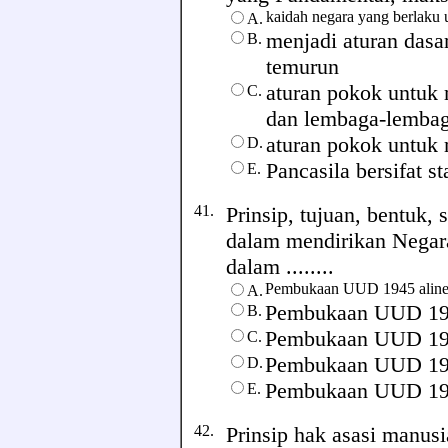
kaidah negara yang berlaku
A.
menjadi aturan dasa
B.
temurun
aturan pokok untuk
C.
dan lembaga-lembag
aturan pokok untuk 
D.
Pancasila bersifat st
E.
41.
Prinsip, tujuan, bentuk,
dalam mendirikan Negar
dalam ........
Pembukaan UUD 1945 aline
A.
Pembukaan UUD 194
B.
Pembukaan UUD 194
C.
Pembukaan UUD 194
D.
Pembukaan UUD 1945
E.
42.
Prinsip hak asasi manu