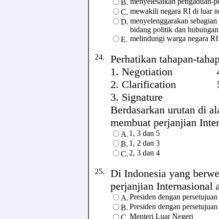
menyelesaikan pengaduan-pen
B.
mewakili negara RI di luar n
C.
menyelenggarakan sebagian
D.
bidang politik dan hubungan 
melindungi warga negara RI y
E.
24.
Perhatikan tahapan-tahap
1. Negotiation 4.
2. Clarification 5. 
3. Signature
Berdasarkan urutan di a
membuat perjanjian Intern
1, 3 dan 5
A.
1, 2 dan 3
B.
2, 3 dan 4
C.
25.
Di Indonesia yang berwe
perjanjian Internasional ad
Presiden dengan persetujuan 
A.
Presiden dengan persetujuan
B.
Menteri Luar Negeri
C.