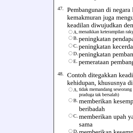
47.
Pembangunan di negara 
kemakmuran juga mengut
keadilan diwujudkan denga
menaikkan keterampilan ra
A.
peningkatan pendapa
B.
peningkatan kecerda
C.
peningkatan pemban
D.
pemerataan pembang
E.
48.
Contoh ditegakkan keadi
kehidupan, khususnya di 
tidak memandang seseorang b
A.
praduga tak bersalah)
memberikan kesempa
B.
beribadah
memberikan upah ya
C.
sama
memberikan kesempa
D.