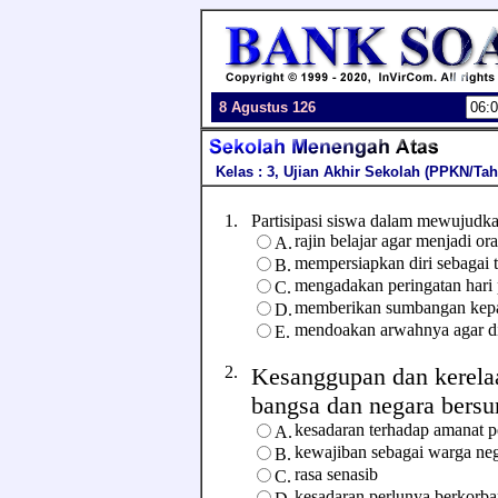
8 Agustus 126
Kelas : 3, Ujian Akhir Sekolah (PPKN/Tah
1.
Partisipasi siswa dalam mewujudkan 
rajin belajar agar menjadi o
A.
mempersiapkan diri sebagai t
B.
mengadakan peringatan hari 
C.
memberikan sumbangan kepa
D.
mendoakan arwahnya agar d
E.
2.
Kesanggupan dan kerela
bangsa dan negara bersum
kesadaran terhadap amanat p
A.
kewajiban sebagai warga ne
B.
rasa senasib
C.
kesadaran perlunya berkorb