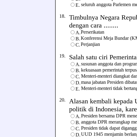
seluruh anggota Parlemen me
E.
18.
Timbulnya Negara Republ
dengan cara ........
Perserikatan
A.
Konferensi Meja Bundar (
B.
Perjanjian
C.
19.
Salah satu ciri Pemerinta
susunan anggota dan program
A.
kekuasaan pemerintah terpus
B.
Menteri-menteri diangkat dan
C.
masa jabatan Presiden dibat
D.
Menteri-menteri tidak bert
E.
20.
Alasan kembali kepada U
politik di Indonesia, karen
Presiden bersama DPR men
A.
anggota DPR merangkap me
B.
Presiden tidak dapat digang
C.
UUD 1945 menjamin berlang
D.