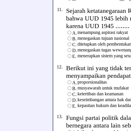
11.
Sejarah ketatanegaraan 
bahwa UUD 1945 lebih m
karena UUD 1945 ........
menampung aspirasi rakyat
A.
menegaskan tujuan nasional
B.
ditetapkan oleh pembentuka
C.
menegaskan tugas wewena
D.
menerapkan sistem yang sesu
E.
12.
Berikut ini yang tidak 
menyampaikan pendapat ad
proporsionalitas
A.
musyawarah untuk mufakat
B.
ketertiban dan keamanan
C.
keseimbangan antara hak da
D.
kepastian hukum dan keadil
E.
13.
Fungsi partai politik da
bernegara antara lain seba