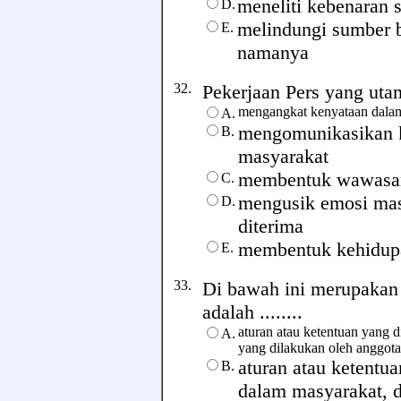
meneliti kebenaran s
D.
melindungi sumber b
E.
namanya
32.
Pekerjaan Pers yang utama
mengangkat kenyataan dalam
A.
mengomunikasikan k
B.
masyarakat
membentuk wawasan
C.
mengusik emosi masy
D.
diterima
membentuk kehidupa
E.
33.
Di bawah ini merupakan 
adalah ........
aturan atau ketentuan yang 
A.
yang dilakukan oleh anggot
aturan atau ketent
B.
dalam masyarakat, d