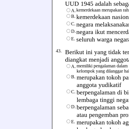
UUD 1945 adalah sebagai b
kemerdekaan merupakan rah
A.
kemerdekaan nasiona
B.
negara melaksanakan
C.
negara ikut mencer
D.
seluruh warga nega
E.
43.
Berikut ini yang tidak 
diangkat menjadi anggo
memiliki pengalaman dalam 
A.
kelompok yang dilanggar ha
merupakan tokoh par
B.
anggota yudikatif
berpengalaman di bid
C.
lembaga tinggi nega
berpengalaman sebag
D.
atau pengemban pro
merupakan tokoh ag
E.