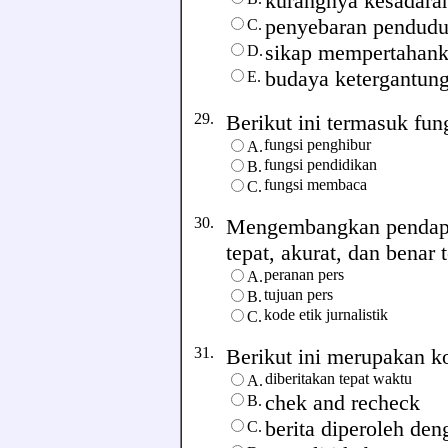
kurangnya kesadar
penyebaran pendudu
C.
sikap mempertahank
D.
budaya ketergantun
E.
29.
Berikut ini termasuk fungs
fungsi penghibur
A.
fungsi pendidikan
B.
fungsi membaca
C.
30.
Mengembangkan pendapa
tepat, akurat, dan benar t
peranan pers
A.
tujuan pers
B.
kode etik jurnalistik
C.
31.
Berikut ini merupakan kode
diberitakan tepat waktu
A.
chek and recheck
B.
berita diperoleh den
C.