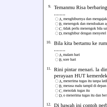
9.
Temanmu Risa berbaring
........
menghiburnya dan mengajak
A.
menengok dan mendoakan ag
B.
tidak perlu menengok bila sa
C.
menghibur dengan menyetel r
D.
10.
Bila kita bertamu ke ru
........
malam hari
A.
sore hari
B.
11.
Rini pintar menari. la d
perayaan HUT kemerdekaa
menerima tugas itu tanpa lati
A.
merasa malu tampil di depa
B.
menolak tugas itu
C.
o menerima tugas itu dan be
D.
12.
Di bawah ini contoh per