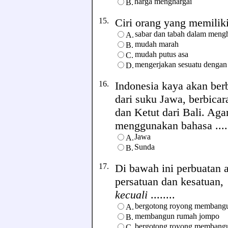
harga menghargai
B.
15.
Ciri orang yang memiliki 
sabar dan tabah dalam meng
A.
mudah marah
B.
mudah putus asa
C.
mengerjakan sesuatu dengan
D.
16.
Indonesia kaya akan be
dari suku Jawa, berbica
dan Ketut dari Bali. Ag
menggunakan bahasa .....
Jawa
A.
Sunda
B.
17.
Di bawah ini perbuatan 
persatuan dan kesatuan,
kecuali
........
bergotong royong membangu
A.
membangun rumah jompo
B.
bergotong royong membangu
C.