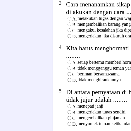
3.
Cara menanamkan sikap 
dilakukan dengan cara ....
melakukan tugas dengan waj
A.
mengembalikan barang yang
B.
mengakui kesalahan jika dip
C.
mengerjakan jika disuruh ora
D.
4.
Kita harus menghormati
........
setiap bertemu memberi hor
A.
tidak mengganggu teman yan
B.
beriman bersama-sama
C.
tidak menghiraukannya
D.
5.
Di antara pernyataan di
tidak jujur adalah ........
menepati janji
A.
mengerjakan tugas sendiri
B.
mengembalikan pinjaman
C.
menyontek teman ketika ula
D.