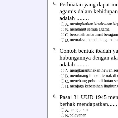
6.
Perbuatan yang dapat me
agamis dalam kehidupan 
adalah ........
meningkatkan ketakwaan ke
A.
menganut semua agama
B.
berselisih antarumat beraga
C.
memaksa memeluk agama kep
D.
7.
Contoh bentuk ibadah y
hubungannya dengan a
adalah ........
mengkarantinakan hewan se
A.
membuang limbah ternak di d
B.
menebang pohon di hutan ses
C.
menjaga kebersihan lingkun
D.
8.
Pasal 31 UUD 1945 meny
berhak mendapatkan......
pengajaran
A.
pelayanan
B.