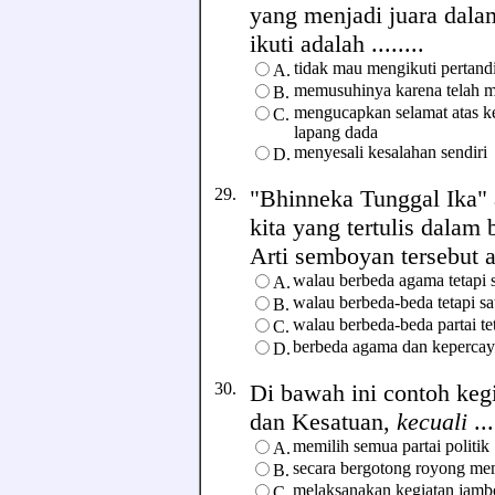
yang menjadi juara dalam
ikuti adalah ........
tidak mau mengikuti pertand
A.
memusuhinya karena telah 
B.
mengucapkan selamat atas k
C.
lapang dada
menyesali kesalahan sendiri
D.
29.
"Bhinneka Tunggal Ika"
kita yang tertulis dalam
Arti semboyan tersebut ad
walau berbeda agama tetapi 
A.
walau berbeda-beda tetapi sa
B.
walau berbeda-beda partai te
C.
berbeda agama dan kepercaya
D.
30.
Di bawah ini contoh keg
dan Kesatuan,
kecuali
...
memilih semua partai politik
A.
secara bergotong royong m
B.
melaksanakan kegiatan jam
C.