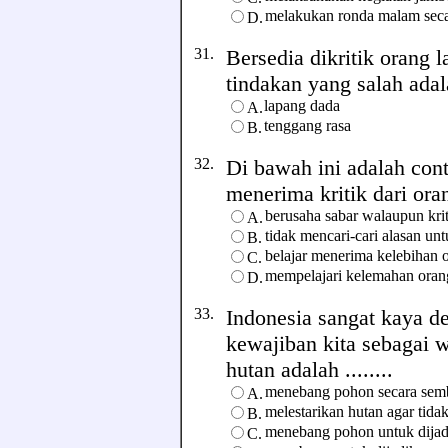
melakukan ronda malam secar
D.
31.
Bersedia dikritik orang
tindakan yang salah adala
lapang dada
A.
tenggang rasa
B.
32.
Di bawah ini adalah con
menerima kritik dari ora
berusaha sabar walaupun kri
A.
tidak mencari-cari alasan un
B.
belajar menerima kelebihan o
C.
mempelajari kelemahan orang
D.
33.
Indonesia sangat kaya d
kewajiban kita sebagai 
hutan adalah ........
menebang pohon secara sem
A.
melestarikan hutan agar tida
B.
menebang pohon untuk dijadi
C.