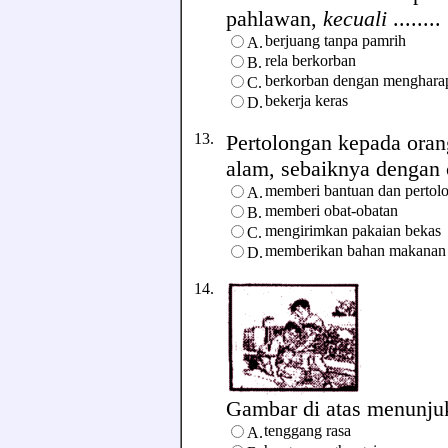
pahlawan,
kecuali
........
berjuang tanpa pamrih
A.
rela berkorban
B.
berkorban dengan menghara
C.
bekerja keras
D.
13.
Pertolongan kepada oran
alam, sebaiknya dengan ca
memberi bantuan dan pertol
A.
memberi obat-obatan
B.
mengirimkan pakaian bekas
C.
memberikan bahan makanan
D.
14.
Gambar di atas menunjukk
tenggang rasa
A.