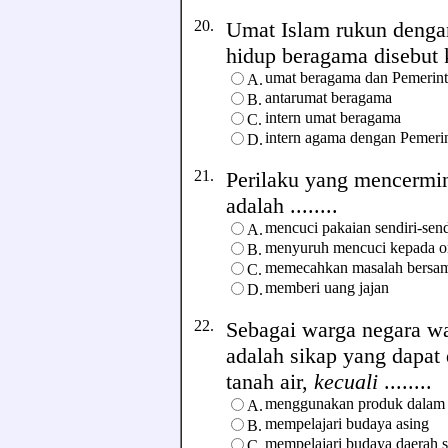
20.
Umat Islam rukun denga
hidup beragama disebut k
umat beragama dan Pemerin
A.
antarumat beragama
B.
intern umat beragama
C.
intern agama dengan Pemeri
D.
21.
Perilaku yang mencermi
adalah ........
mencuci pakaian sendiri-send
A.
menyuruh mencuci kepada o
B.
memecahkan masalah bersa
C.
memberi uang jajan
D.
22.
Sebagai warga negara wa
adalah sikap yang dapat
tanah air,
kecuali
........
menggunakan produk dalam 
A.
mempelajari budaya asing
B.
mempelajari budaya daerah s
C.