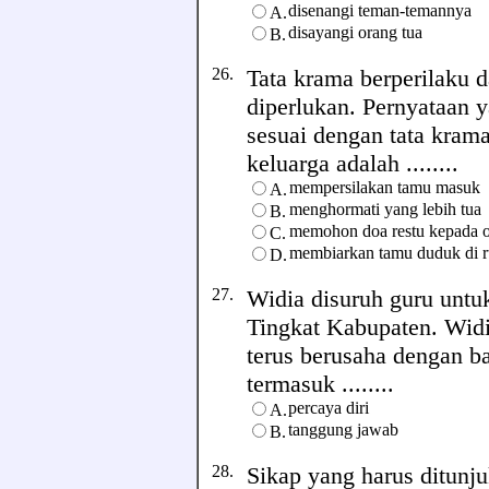
disenangi teman-temannya
A.
disayangi orang tua
B.
26.
Tata krama berperilaku d
diperlukan. Pernyataan y
sesuai dengan tata krama
keluarga adalah ........
mempersilakan tamu masuk
A.
menghormati yang lebih tua
B.
memohon doa restu kepada o
C.
membiarkan tamu duduk di r
D.
27.
Widia disuruh guru untu
Tingkat Kabupaten. Wid
terus berusaha dengan b
termasuk ........
percaya diri
A.
tanggung jawab
B.
28.
Sikap yang harus ditunju