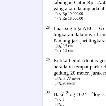
tabungan Catur Rp 12.50
yang akan datang adalah .
Rp 19.000,00
A.
Rp 18.000,00
B.
28.
Luas segitiga ABC = 6 cm
lingkaran dalamnya 1 c
Panjang jari-jari lingkara
2,5 cm
A.
5,5 cm
B.
29.
Ketika berada di atas g
berada di tempat parkir 
gedung 20 meter, jarak m
A.
20
meter
20 meter
B.
30.
2
3
Hasil
log 1024 -
log 72
2
A.
3
B.