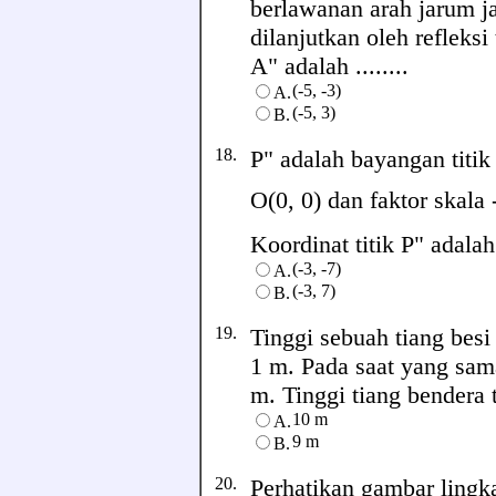
berlawanan arah jarum j
dilanjutkan oleh refleksi
A" adalah ........
(-5, -3)
A.
(-5, 3)
B.
18.
P" adalah bayangan titik 
O(0, 0) dan faktor skala 
Koordinat titik P" adalah .
(-3, -7)
A.
(-3, 7)
B.
19.
Tinggi sebuah tiang be
1 m. Pada saat yang sam
m. Tinggi tiang bendera te
10 m
A.
9 m
B.
20.
Perhatikan gambar lingka