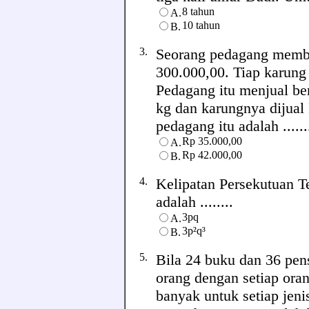
8 tahun
A.
10 tahun
B.
3.
Seorang pedagang membe
300.000,00. Tiap karung 
Pedagang itu menjual be
kg dan karungnya dijual
pedagang itu adalah ......
Rp 35.000,00
A.
Rp 42.000,00
B.
4.
Kelipatan Persekutuan T
adalah ........
3pq
A.
3p²q³
B.
5.
Bila 24 buku dan 36 pen
orang dengan setiap or
banyak untuk setiap jeni