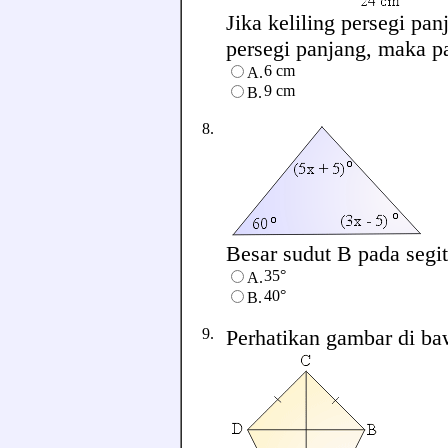
Jika keliling persegi pa
persegi panjang, maka pan
6 cm
A.
9 cm
B.
8.
Besar sudut B pada segit
35°
A.
40°
B.
9.
Perhatikan gambar di baw