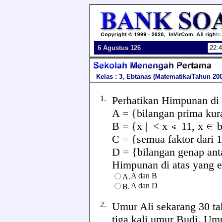
6 Agustus 126
Kelas : 3, Ebtanas (Matematika/Tahun 200
1.
Perhatikan Himpunan di 
A = {bilangan prima kur
B = {x | < x
11, x
b
C = {semua faktor dari 
D = {bilangan genap ant
Himpunan di atas yang eku
A dan B
A.
A dan D
B.
2.
Umur Ali sekarang 30 ta
tiga kali umur Budi. Umur