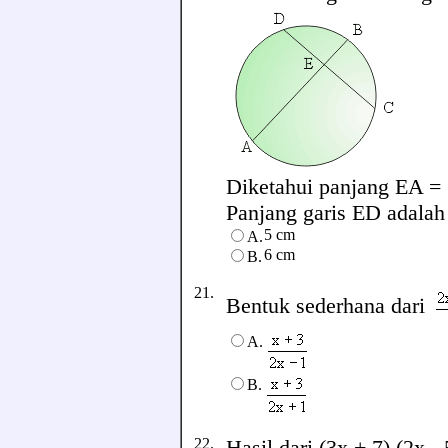
Diketahui panjang EA =
Panjang garis ED adalah ..
5 cm
A.
6 cm
B.
21.
Bentuk sederhana dari
A.
B.
22.
Hasil dari (3x + 7) (2x - 5)