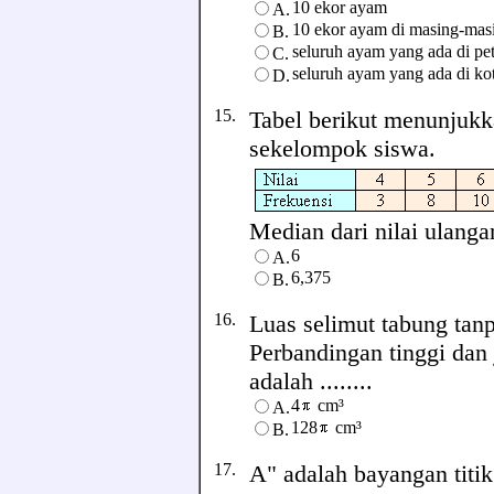
10 ekor ayam
A.
10 ekor ayam di masing-masi
B.
seluruh ayam yang ada di pe
C.
seluruh ayam yang ada di ko
D.
15.
Tabel berikut menunjukk
sekelompok siswa.
Median dari nilai ulangan
6
A.
6,375
B.
16.
Luas selimut tabung tanp
Perbandingan tinggi dan 
adalah ........
4
cm³
A.
128
cm³
B.
17.
A" adalah bayangan titik