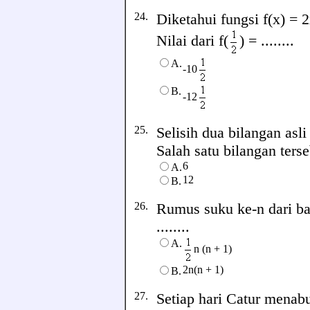
24.
Diketahui fungsi f(x) = 2
Nilai dari f(
) = ........
A.
-10
B.
-12
25.
Selisih dua bilangan asli
Salah satu bilangan terseb
6
A.
12
B.
26.
Rumus suku ke-n dari bari
........
A.
n (n + 1)
2n(n + 1)
B.
27.
Setiap hari Catur menabu