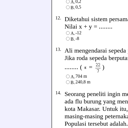
0,2
A.
0,5
B.
12.
Diketahui sistem persama
Nilai x + y = ........
-12
A.
-8
B.
13.
Ali mengendarai sepeda y
Jika roda sepeda berputa
........ (
=
)
704 m
A.
240,8 m
B.
14.
Seorang peneliti ingin me
ada flu burung yang men
kota Makasar. Untuk itu
masing-masing peternaka
Populasi tersebut adalah..