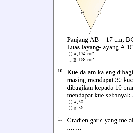
Panjang AB = 17 cm, BC
Luas layang-layang ABCD 
154 cm²
A.
168 cm²
B.
10.
Kue dalam kaleng dibagi
masing mendapat 30 kue d
dibagikan kepada 10 or
mendapat kue sebanyak ..
50
A.
36
B.
11.
Gradien garis yang melalui
........