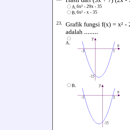
6x² - 29x - 35
A.
6x² - x - 35
B.
23.
Grafik fungsi f(x) = x² -
adalah ........
A.
B.