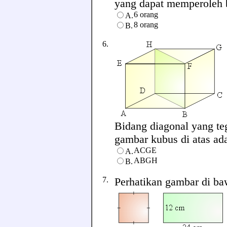
yang dapat memperoleh b
6 orang
A.
8 orang
B.
6.
Bidang diagonal yang t
gambar kubus di atas adal
ACGE
A.
ABGH
B.
7.
Perhatikan gambar di baw