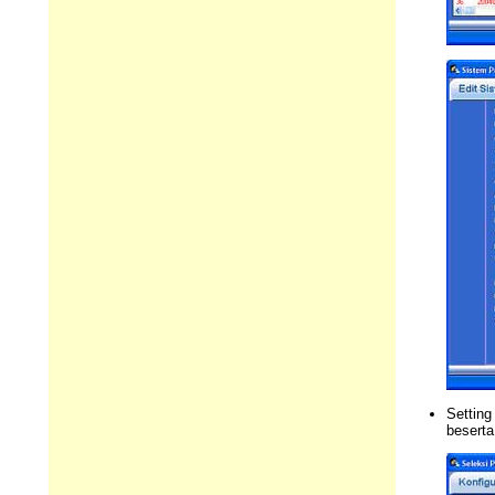
Setting
beserta