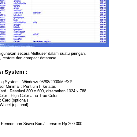
igunakan secara Multiuser dalam suatu jaringan.
 restore dan compact database
si System :
ing System : Windows 95/98/2000/Me/XP
or Minimal : Pentium II ke atas
ard : Resolusi 800 x 600, disarankan 1024 x 788
olor : High Color atau True Color
 Card (optional)
heel (optional)
 Penerimaan Siswa Baru/license = Rp 200.000