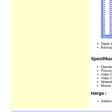
Dapat d
Backup,
Spesifika
Operat
Process
Video C
Video C
Network
Mouse W
Harga :
Seleksi