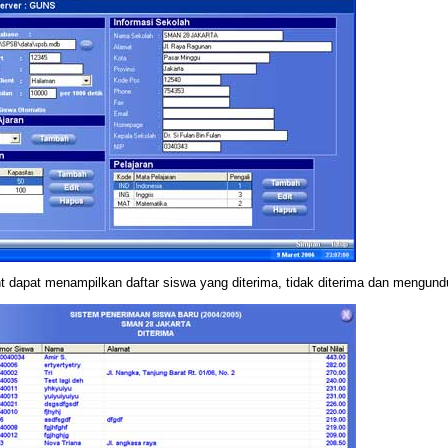
nt dapat menampilkan daftar siswa yang diterima, tidak diterima dan mengund