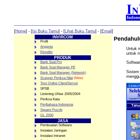
[
Home
] - [
Isi Buku Tamu
] - [
Lihat Buku Tamu
] - [
Email
]
INVIRCOM
Pendahul
Profil
Anggota
Untuk 
Reseller
untuk m
PRODUK
Softwar
Bank Soal Pro
Bank Soal Manager PE
Sistem 
Bank Soal Manager (Network)
menggu
Scanner Periksa Nilai
(New)
Test Online Client/Server
SPSB
Listening UNas 2005/2004
Periksa Kata
Peribahasa Indonesia
Square Puzzle
GL 2000
JASA
Pembuatan Software
Instalasi Jaringan
Instalasi Intranet