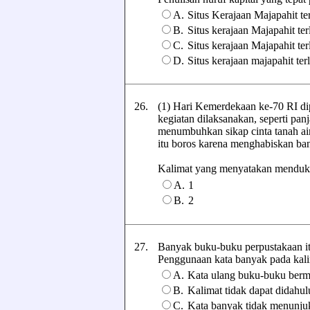
A.
Situs Kerajaan Majapahit t
B.
Situs kerajaan Majapahit t
C.
Situs kerajaan Majapahit t
D.
Situs kerajaan majapahit te
26.
(1) Hari Kemerdekaan ke-70 RI dip
kegiatan dilaksanakan, seperti pan
menumbuhkan sikap cinta tanah a
itu boros karena menghabiskan ba
Kalimat yang menyatakan mendukung
A.
1
B.
2
27.
Banyak buku-buku perpustakaan it
Penggunaan kata banyak pada kalimat
A.
Kata ulang buku-buku ber
B.
Kalimat tidak dapat didahulu
C.
Kata banyak tidak menunjuk