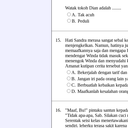
Watak tokoh Dian adalah ........
A.
Tak acuh
B.
Peduli
15.
Hati Sandra merasa sangat sebal 
menjengkelkan. Namun, hatinya jug
memaafkannya saja dan mengapa ha
mendengar Winda tidak masuk seko
menengok Winda dan menyudahi k
Amanat kutipan cerita tersebut yang 
A.
Bekerjalah dengan tarif dan
B.
Jangan iri pada orang lain 
C.
Berbuatlah kebaikan kepada
D.
Maafkanlah kesalahan orang 
16.
"Maaf, Bu!" pintaku santun kepad
"Tidak apa-apa, Sab. Silakan cuc
Serentak seisi kelas menertawakan
sendiri. leherku terasa sakit kare