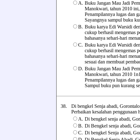
A.
Buku Jangan Mau Jadi Pemb
Manokwari, tahun 2010 ini
Penampilannya lugas dan ga
Sayangnya sampul buku kur
B.
Buku karya Edi Warsidi den
cukup berhasil mengemas p
bahasanya sehari-hari mena
C.
Buku karya Edi Warsidi den
cukup berhasil mengemas p
bahasanya sehari-hari men
sesuai dan membuat pembac
D.
Buku Jangan Mau Jadi Pemb
Manokwari, tahun 2010 1n1
Penampilannya lugas dan ga
Sampul buku pun kurang se
38.
Di bengkel Senja abadi, Gorontalo,
Perbaikan kesalahan penggunaan huru
A.
Di bengkel senja abadi, Gor
B.
Di Bengkel senja abadi, Gor
C.
Di bengkel Senja abadi, Gor
D.
Di Bengkel Senja Abadi, Gor