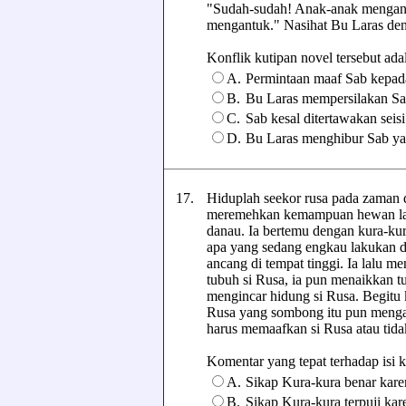
"Sudah-sudah! Anak-anak mengantuk
mengantuk." Nasihat Bu Laras den
Konflik kutipan novel tersebut adalah
A.
Permintaan maaf Sab kepad
B.
Bu Laras mempersilakan S
C.
Sab kesal ditertawakan seisi
D.
Bu Laras menghibur Sab ya
17.
Hiduplah seekor rusa pada zaman d
meremehkan kemampuan hewan lain. 
danau. Ia bertemu dengan kura-kur
apa yang sedang engkau lakukan d
ancang di tempat tinggi. Ia lalu m
tubuh si Rusa, ia pun menaikkan 
mengincar hidung si Rusa. Begitu k
Rusa yang sombong itu pun menga
harus memaafkan si Rusa atau tida
Komentar yang tepat terhadap isi kut
A.
Sikap Kura-kura benar kare
B.
Sikap Kura-kura terpuji k