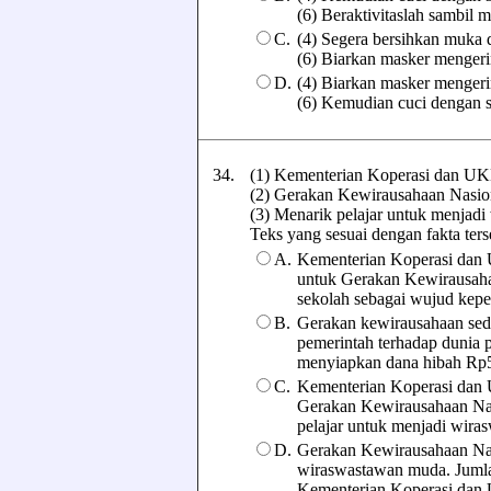
(6) Beraktivitaslah sambil
C.
(4) Segera bersihkan muka 
(6) Biarkan masker mengeri
D.
(4) Biarkan masker mengeri
(6) Kemudian cuci dengan 
34.
(1) Kementerian Koperasi dan UK
(2) Gerakan Kewirausahaan Nasio
(3) Menarik pelajar untuk menjad
Teks yang sesuai dengan fakta terseb
A.
Kementerian Koperasi dan 
untuk Gerakan Kewirausahaa
sekolah sebagai wujud kepe
B.
Gerakan kewirausahaan sed
pemerintah terhadap dunia
menyiapkan dana hibah Rp5
C.
Kementerian Koperasi dan
Gerakan Kewirausahaan Nas
pelajar untuk menjadi wir
D.
Gerakan Kewirausahaan Nasi
wiraswastawan muda. Jumla
Kementerian Koperasi da