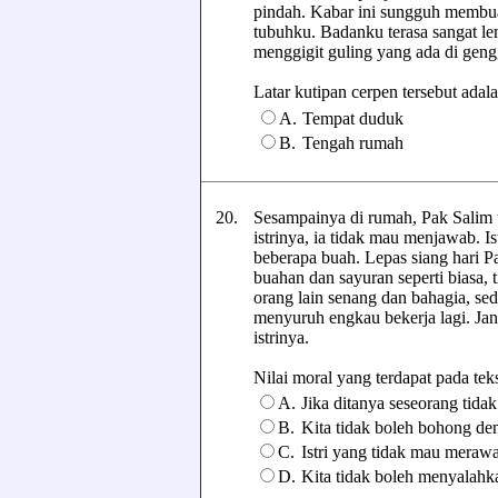
pindah. Kabar ini sungguh membu
tubuhku. Badanku terasa sangat le
menggigit guling yang ada di gen
Latar kutipan cerpen tersebut adalah 
A.
Tempat duduk
B.
Tengah rumah
20.
Sesampainya di rumah, Pak Salim te
istrinya, ia tidak mau menjawab. 
beberapa buah. Lepas siang hari P
buahan dan sayuran seperti biasa, 
orang lain senang dan bahagia, se
menyuruh engkau bekerja lagi. Ja
istrinya.
Nilai moral yang terdapat pada teks 
A.
Jika ditanya seseorang tida
B.
Kita tidak boleh bohong den
C.
Istri yang tidak mau merawa
D.
Kita tidak boleh menyalahka