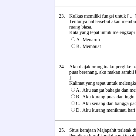
23.
Kulkas memiliki fungsi untuk [ ..
Tentunya hal tersebut akan membua
ruang biasa.
Kata yang tepat untuk melengkapi te
A.
Menaruh
B.
Membuat
24.
Aku diajak orang tuaku pergi ke p
puas berenang, aku makan sambil b
]
Kalimat yang tepat untuk melengkapi
A.
Aku sangat bahagia dan men
B.
Aku kurang puas dan ingin b
C.
Aku senang dan bangga pad
D.
Aku kurang menikmati hari 
25.
Situs kerajaan Majapahit terletak
Penulisan huruf kapital yang tepat p