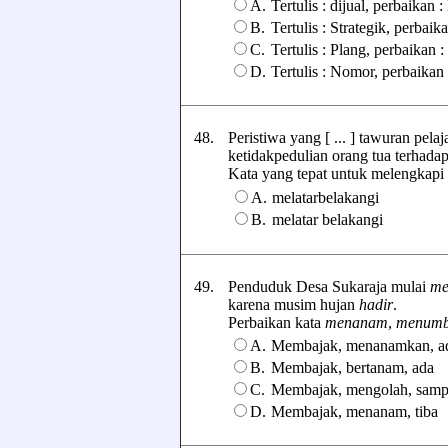
A.
Tertulis : dijual, perbaikan :
B.
Tertulis : Strategik, perbaika
C.
Tertulis : Plang, perbaikan 
D.
Tertulis : Nomor, perbaikan
48.
Peristiwa yang [ ... ] tawuran pelaj
ketidakpedulian orang tua terhada
Kata yang tepat untuk melengkapi ka
A.
melatarbelakangi
B.
melatar belakangi
49.
Penduduk Desa Sukaraja mulai
me
karena musim hujan
hadir
.
Perbaikan kata
menanam
,
menumb
A.
Membajak, menanamkan, a
B.
Membajak, bertanam, ada
C.
Membajak, mengolah, samp
D.
Membajak, menanam, tiba