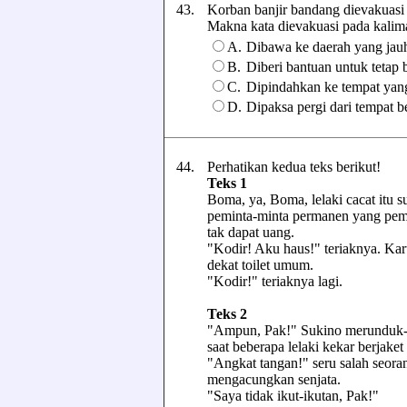
43.
Korban banjir bandang dievakuasi 
Makna kata dievakuasi pada kalimat 
A.
Dibawa ke daerah yang jau
B.
Diberi bantuan untuk tetap 
C.
Dipindahkan ke tempat yan
D.
Dipaksa pergi dari tempat b
44.
Perhatikan kedua teks berikut!
Teks 1
Boma, ya, Boma, lelaki cacat itu s
peminta-minta permanen yang pema
tak dapat uang.
"Kodir! Aku haus!" teriaknya. Ka
dekat toilet umum.
"Kodir!" teriaknya lagi.
Teks 2
"Ampun, Pak!" Sukino merunduk-
saat beberapa lelaki kekar berjak
"Angkat tangan!" seru salah seor
mengacungkan senjata.
"Saya tidak ikut-ikutan, Pak!"