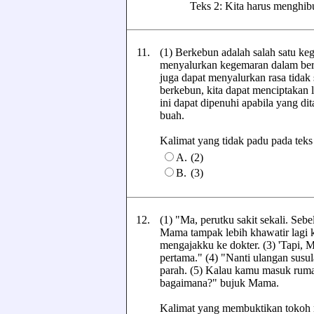
Teks 2: Kita harus menghi
11.
(1) Berkebun adalah salah satu k
menyalurkan kegemaran dalam berk
juga dapat menyalurkan rasa tidak
berkebun, kita dapat menciptakan 
ini dapat dipenuhi apabila yang d
buah.
Kalimat yang tidak padu pada teks t
A.
(2)
B.
(3)
12.
(1) "Ma, perutku sakit sekali. Se
Mama tampak lebih khawatir lagi k
mengajakku ke dokter. (3) 'Tapi, M
pertama." (4) "Nanti ulangan susul
parah. (5) Kalau kamu masuk rum
bagaimana?" bujuk Mama.
Kalimat yang membuktikan tokoh m