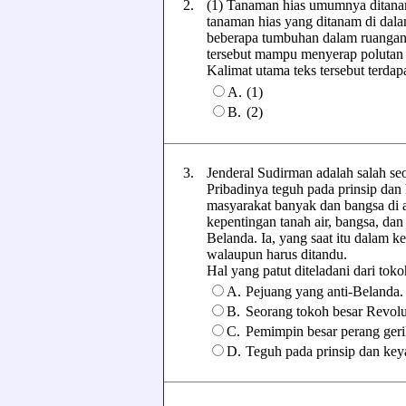
2.
(1) Tanaman hias umumnya ditanam
tanaman hias yang ditanam di dala
beberapa tumbuhan dalam ruangan
tersebut mampu menyerap polutan 
Kalimat utama teks tersebut terdapa
A.
(1)
B.
(2)
3.
Jenderal Sudirman adalah salah se
Pribadinya teguh pada prinsip da
masyarakat banyak dan bangsa di a
kepentingan tanah air, bangsa, dan n
Belanda. Ia, yang saat itu dalam ke
walaupun harus ditandu.
Hal yang patut diteladani dari tokoh 
A.
Pejuang yang anti-Belanda.
B.
Seorang tokoh besar Revolu
C.
Pemimpin besar perang geri
D.
Teguh pada prinsip dan key