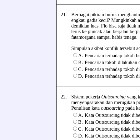
21.
Berbagai pikiran buruk menghantu
engkau gadis kecil? Mungkinkah a
demikian luas. Flo bisa saja tida
terus ke puncak atau berjalan berpu
fatamorgana sampai habis tenaga.
Simpulan akibat konflik tersebut adal
A.
Pencarian terhadap tokoh b
B.
Pencarian tokoh dilakukan d
C.
Pencarian terhadap tokoh di
D.
Pencarian terhadap tokoh di
22.
Sistem pekerja
Outsourcing
yang ki
menyengsarakan dan merugikan pe
Penulisan kata
outsourcing
pada kal
A.
Kata Outsourcing tidak dibe
B.
Kata Outsourcing tidak diben
C.
Kata Outsourcing tidak dibe
D.
Kata Outsourcing tidak dibe