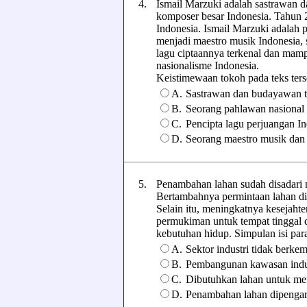
4.
Ismail Marzuki adalah sastrawan 
komposer besar Indonesia. Tahun 
Indonesia. Ismail Marzuki adalah 
menjadi maestro musik Indonesia, 
lagu ciptaannya terkenal dan ma
nasionalisme Indonesia.
Keistimewaan tokoh pada teks terseb
A.
Sastrawan dan budayawan 
B.
Seorang pahlawan nasional 
C.
Pencipta lagu perjuangan In
D.
Seorang maestro musik dan
5.
Penambahan lahan sudah disadari 
Bertambahnya permintaan lahan d
Selain itu, meningkatnya keseja
permukiman untuk tempat tinggal
kebutuhan hidup. Simpulan isi parag
A.
Sektor industri tidak berkem
B.
Pembangunan kawasan indus
C.
Dibutuhkan lahan untuk men
D.
Penambahan lahan dipengaru