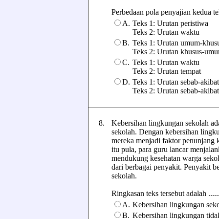
Perbedaan pola penyajian kedua teks
A.
Teks 1: Urutan peristiwa
Teks 2: Urutan waktu
B.
Teks 1: Urutan umum-khus
Teks 2: Urutan khusus-um
C.
Teks 1: Urutan waktu
Teks 2: Urutan tempat
D.
Teks 1: Urutan sebab-akibat
Teks 2: Urutan sebab-akibat
8.
Kebersihan lingkungan sekolah ada
sekolah. Dengan kebersihan ling
mereka menjadi faktor penunjang 
itu pula, para guru lancar menjala
mendukung kesehatan warga sekola
dari berbagai penyakit. Penyakit 
sekolah.
Ringkasan teks tersebut adalah ......
A.
Kebersihan lingkungan sek
B.
Kebersihan lingkungan tida