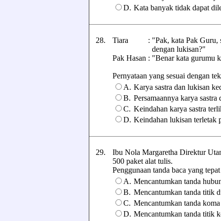
D.
Kata banyak tidak dapat dil
28.
Tiara : "Pak, kata Pak Guru, sa
dengan lukisan?"
Pak Hasan : "Benar kata gurumu k
Pernyataan yang sesuai dengan teks t
A.
Karya sastra dan lukisan ke
B.
Persamaannya karya sastra d
C.
Keindahan karya sastra terli
D.
Keindahan lukisan terletak 
29.
Ibu Nola Margaretha Direktur Uta
500 paket alat tulis.
Penggunaan tanda baca yang tepat pa
A.
Mencantumkan tanda hubung 
B.
Mencantumkan tanda titik du
C.
Mencantumkan tanda koma (,
D.
Mencantumkan tanda titik ko