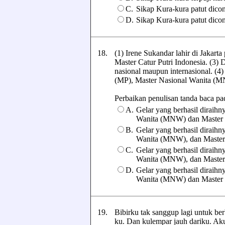
C.
Sikap Kura-kura patut dico
D.
Sikap Kura-kura patut dico
18.
(1) Irene Sukandar lahir di Jakart
Master Catur Putri Indonesia. (3) 
nasional maupun internasional. (4) 
(MP), Master Nasional Wanita (
Perbaikan penulisan tanda baca pada
A.
Gelar yang berhasil diraihn
Wanita (MNW) dan Master 
B.
Gelar yang berhasil diraihn
Wanita (MNW), dan Master
C.
Gelar yang berhasil diraihn
Wanita (MNW), dan Master
D.
Gelar yang berhasil diraihn
Wanita (MNW) dan Master 
19.
Bibirku tak sanggup lagi untuk be
ku. Dan kulempar jauh dariku. Ak