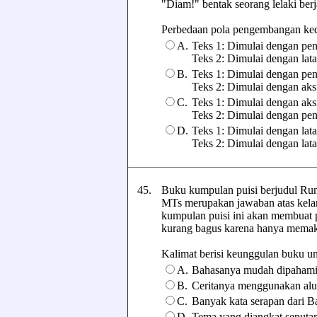
"Diam!" bentak seorang lelaki berj
Perbedaan pola pengembangan kedua 
A.
Teks 1: Dimulai dengan pe
Teks 2: Dimulai dengan latar
B.
Teks 1: Dimulai dengan pe
Teks 2: Dimulai dengan aks
C.
Teks 1: Dimulai dengan aks
Teks 2: Dimulai dengan pe
D.
Teks 1: Dimulai dengan latar
Teks 2: Dimulai dengan lata
45.
Buku kumpulan puisi berjudul R
MTs merupakan jawaban atas kelang
kumpulan puisi ini akan membuat p
kurang bagus karena hanya memaka
Kalimat berisi keunggulan buku untu
A.
Bahasanya mudah dipahami
B.
Ceritanya menggunakan alu
C.
Banyak kata serapan dari B
D.
Tema yang diangkat seputar