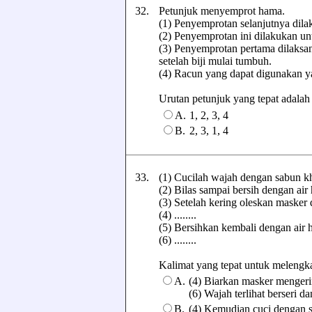
32.
Petunjuk menyemprot hama.
(1) Penyemprotan selanjutnya dil
(2) Penyemprotan ini dilakukan un
(3) Penyemprotan pertama dilaksan
setelah biji mulai tumbuh.
(4) Racun yang dapat digunakan y
Urutan petunjuk yang tepat adalah ..
A.
1, 2, 3, 4
B.
2, 3, 1, 4
33.
(1) Cucilah wajah dengan sabun 
(2) Bilas sampai bersih dengan air
(3) Setelah kering oleskan masker 
(4) ........
(5) Bersihkan kembali dengan air 
(6) ........
Kalimat yang tepat untuk melengkap
A.
(4) Biarkan masker mengeri
(6) Wajah terlihat berseri da
B.
(4) Kemudian cuci dengan 