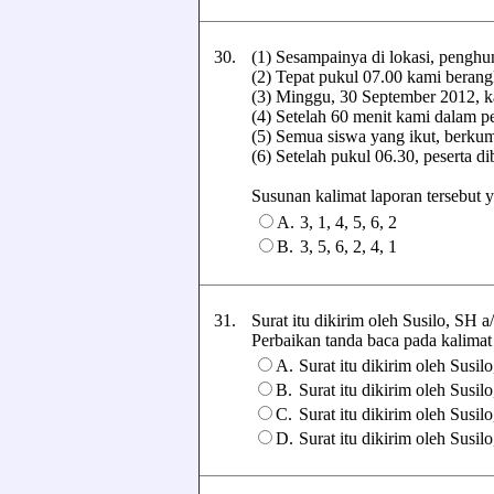
30.
(1) Sesampainya di lokasi, pengh
(2) Tepat pukul 07.00 kami berang
(3) Minggu, 30 September 2012, k
(4) Setelah 60 menit kami dalam per
(5) Semua siswa yang ikut, berkum
(6) Setelah pukul 06.30, peserta di
Susunan kalimat laporan tersebut yan
A.
3, 1, 4, 5, 6, 2
B.
3, 5, 6, 2, 4, 1
31.
Surat itu dikirim oleh Susilo, SH
Perbaikan tanda baca pada kalimat te
A.
Surat itu dikirim oleh Susi
B.
Surat itu dikirim oleh Susi
C.
Surat itu dikirim oleh Susi
D.
Surat itu dikirim oleh Susil