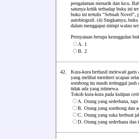
pengalaman menarik dan lucu. Bah
satunya kritik terhadap buku ini te
buku ini tertulis "Sebuah Novel",
autobiografi. (4) Singkatnya, bu
dalam menggapai mimpi walau seri
Pernyataan berupa keunggulan buku 
A.
1
B.
2
42.
Kura-kura berhasil melewati garis
yang melihat memberi ucapan sela
sombong itu masih tertinggal jauh
tidak ada yang istimewa.
Tokoh kura-kura pada kutipan cerita
A.
Orang yang sederhana, tapi
B.
Orang yang sombong dan ac
C.
Orang yang suka berbuat jah
D.
Orang yang sederhana dan 