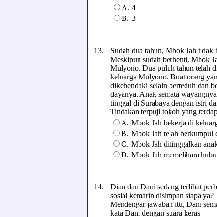
A.
4
B.
3
13.
Sudah dua tahun, Mbok Jah tidak 
Meskipun sudah berhenti, Mbok Ja
Mulyono. Dua puluh tahun telah d
keluarga Mulyono. Buat orang yan
dikehendaki selain berteduh dan 
dayanya. Anak semata wayangnya su
tinggal di Surabaya dengan istri d
Tindakan terpuji tokoh yang terdapat
A.
Mbok Jah bekerja di keluar
B.
Mbok Jah telah berkumpul 
C.
Mbok Jah ditinggalkan anak
D.
Mbok Jah memelihara hubu
14.
Dian dan Dani sedang terlibat perb
sosial kemarin disimpan siapa ya?
Mendengar jawaban itu, Dani sema
kata Dani dengan suara keras.