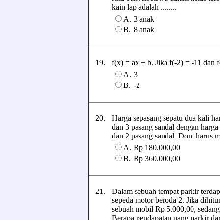
kain lap adalah ........
A.
3 anak
B.
8 anak
19.
f(x) = ax + b. Jika f(-2) = -11 dan f(
A.
3
B.
-2
20.
Harga sepasang sepatu dua kali ha
dan 3 pasang sandal dengan harga
dan 2 pasang sandal. Doni harus me
A.
Rp 180.000,00
B.
Rp 360.000,00
21.
Dalam sebuah tempat parkir terdapa
sepeda motor beroda 2. Jika dihit
sebuah mobil Rp 5.000,00, sedang
Berapa pendapatan uang parkir dar