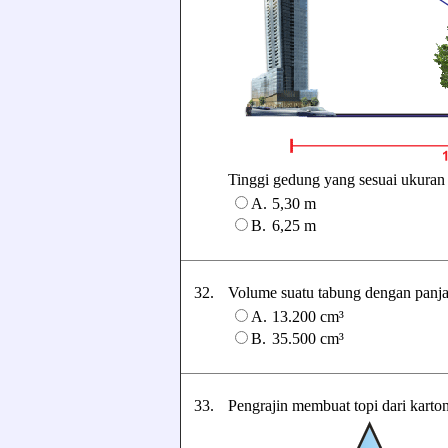
Tinggi gedung yang sesuai ukuran te
A.
5,30 m
B.
6,25 m
32.
Volume suatu tabung dengan panjang 
A.
13.200 cm³
B.
35.500 cm³
33.
Pengrajin membuat topi dari karto