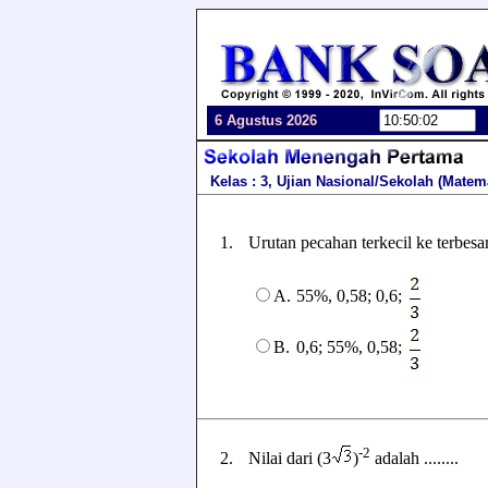
6 Agustus 2026
Kelas : 3, Ujian Nasional/Sekolah (Matem
1.
Urutan pecahan terkecil ke terbesa
A.
55%, 0,58; 0,6;
B.
0,6; 55%, 0,58;
-2
2.
Nilai dari (3
)
adalah ........