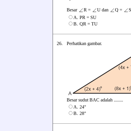
Besar
R =
U dan
Q =
S
A.
PR = SU
B.
QR = TU
26.
Perhatikan gambar.
Besar sudut BAC adalah ........
A.
24°
B.
28°