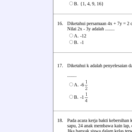
B.
{1, 4, 9, 16}
16.
Diketahui persamaan 4x + 7y = 2 d
Nilai 2x - 3y adalah ........
A.
-12
B.
-1
17.
Diketahui k adalah penyelesaian 
........
-6
A.
-1
B.
18.
Pada acara kerja bakti kebersiha
sapu, 24 anak membawa kain lap, 
Jika banyak siswa dalam kelas te