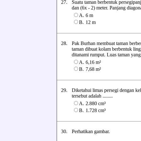
27.
Suatu taman berbentuk persegipanj
dan (6x - 2) meter. Panjang diagona
A.
6 m
B.
12 m
28.
Pak Burhan membuat taman berben
taman dibuat kolam berbentuk ling
ditanami rumput. Luas taman yang d
A.
6,16 m²
B.
7,68 m²
29.
Diketahui limas persegi dengan kel
tersebut adalah ........
A.
2.880 cm³
B.
1.728 cm³
30.
Perhatikan gambar.