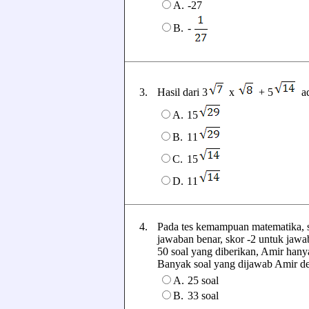
A.
-27
-
B.
3.
Hasil dari 3
x
+ 5
ad
A.
15
B.
11
C.
15
D.
11
4.
Pada tes kemampuan matematika, sk
jawaban benar, skor -2 untuk jawab
50 soal yang diberikan, Amir han
Banyak soal yang dijawab Amir deng
A.
25 soal
B.
33 soal