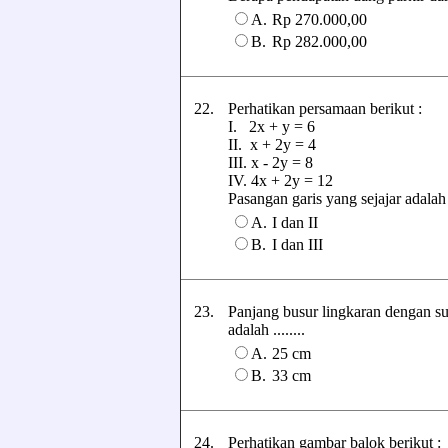
A.
Rp 270.000,00
B.
Rp 282.000,00
22.
Perhatikan persamaan berikut :
I. 2x + y = 6
II. x + 2y = 4
III. x - 2y = 8
IV. 4x + 2y = 12
Pasangan garis yang sejajar adalah ..
A.
I dan II
B.
I dan III
23.
Panjang busur lingkaran dengan sud
adalah ........
A.
25 cm
B.
33 cm
24.
Perhatikan gambar balok berikut :