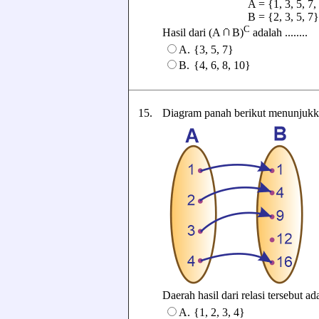
A = {1, 3, 5, 7, 
B = {2, 3, 5, 7}
C
Hasil dari (A
B)
adalah ........
A.
{3, 5, 7}
B.
{4, 6, 8, 10}
15.
Diagram panah berikut menunjukka
Daerah hasil dari relasi tersebut adal
A.
{1, 2, 3, 4}