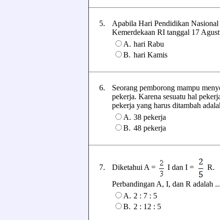
5.
Apabila Hari Pendidikan Nasional
Kemerdekaan RI tanggal 17 Agustus
A.
hari Rabu
B.
hari Kamis
6.
Seorang pemborong mampu menyele
pekerja. Karena sesuatu hal pekerj
pekerja yang harus ditambah adalah .
A.
38 pekerja
B.
48 pekerja
7.
Diketahui A =
I dan I =
R.
Perbandingan A, I, dan R adalah ....
A.
2 : 7 : 5
B.
2 : 12 : 5