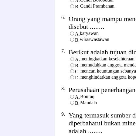
A.
Candi Prambanan
B.
6.
Orang yang mampu menci
disebut ........
karyawan
A.
wiraswastawan
B.
7.
Berikut adalah tujuan di
meningkatkan kesejahteraan
A.
memudahkan anggota menda
B.
mencari keuntungan sebany
C.
menghindarkan anggota kopera
D.
8.
Perusahaan penerbangan m
Bouraq
A.
Mandala
B.
9.
Yang termasuk sumber d
diperbaharui bukan mine
adalah ........