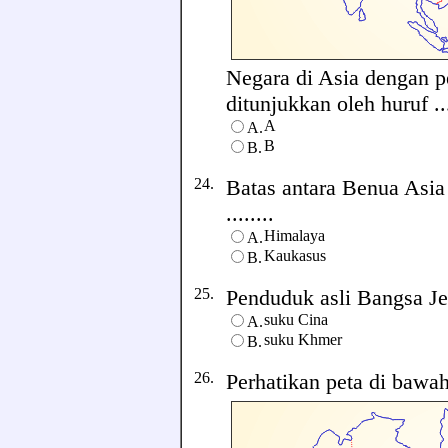
Negara di Asia dengan p
ditunjukkan oleh huruf ...
A
A.
B
B.
24.
Batas antara Benua Asi
........
Himalaya
A.
Kaukasus
B.
25.
Penduduk asli Bangsa Jepa
suku Cina
A.
suku Khmer
B.
26.
Perhatikan peta di bawah 