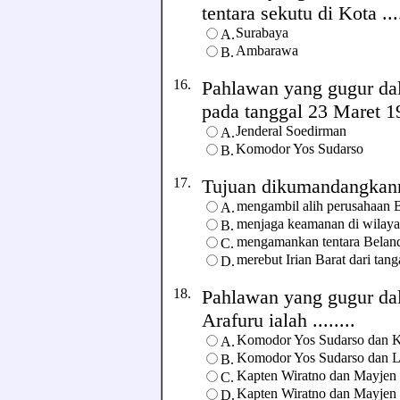
tentara sekutu di Kota ....
Surabaya
A.
Ambarawa
B.
16.
Pahlawan yang gugur da
pada tanggal 23 Maret 194
Jenderal Soedirman
A.
Komodor Yos Sudarso
B.
17.
Tujuan dikumandangkannya
mengambil alih perusahaan B
A.
menjaga keamanan di wilayah
B.
mengamankan tentara Belanda
C.
merebut Irian Barat dari tan
D.
18.
Pahlawan yang gugur dal
Arafuru ialah ........
Komodor Yos Sudarso dan K
A.
Komodor Yos Sudarso dan L
B.
Kapten Wiratno dan Mayjen
C.
Kapten Wiratno dan Mayjen 
D.