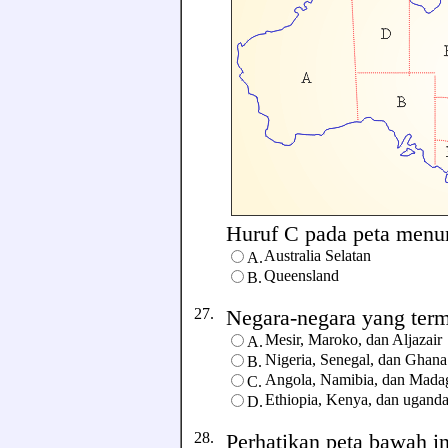
Huruf C pada peta menunj
Australia Selatan
A.
Queensland
B.
27.
Negara-negara yang terma
Mesir, Maroko, dan Aljazair
A.
Nigeria, Senegal, dan Ghana
B.
Angola, Namibia, dan Mada
C.
Ethiopia, Kenya, dan ugand
D.
28.
Perhatikan peta bawah in