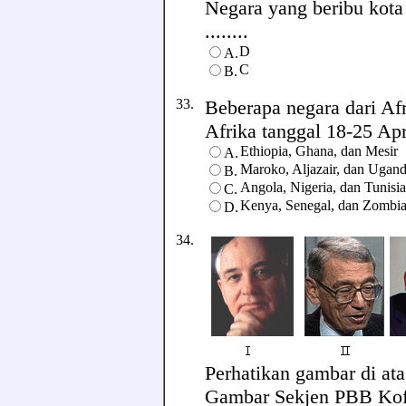
Negara yang beribu kota
........
D
A.
C
B.
33.
Beberapa negara dari Af
Afrika tanggal 18-25 Apri
Ethiopia, Ghana, dan Mesir
A.
Maroko, Aljazair, dan Ugan
B.
Angola, Nigeria, dan Tunisia
C.
Kenya, Senegal, dan Zombi
D.
34.
Perhatikan gambar di ata
Gambar Sekjen PBB Kofi