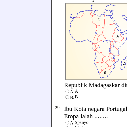
Republik Madagaskar ditu
A
A.
B
B.
29.
Ibu Kota negara Portugal
Eropa ialah ........
Spanyol
A.