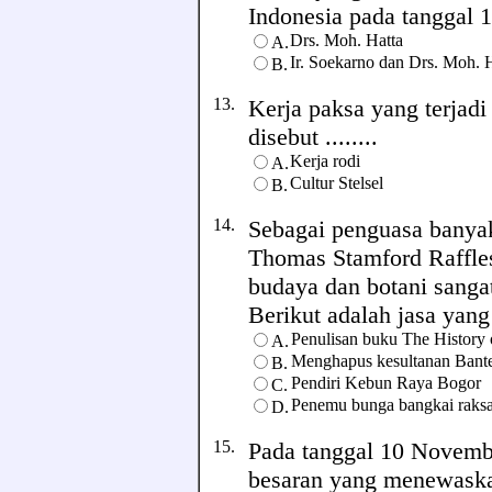
Indonesia pada tanggal 17
Drs. Moh. Hatta
A.
Ir. Soekarno dan Drs. Moh. 
B.
13.
Kerja paksa yang terjad
disebut ........
Kerja rodi
A.
Cultur Stelsel
B.
14.
Sebagai penguasa banya
Thomas Stamford Raffles,
budaya dan botani sangat
Berikut adalah jasa yang
Penulisan buku The History 
A.
Menghapus kesultanan Banten
B.
Pendiri Kebun Raya Bogor
C.
Penemu bunga bangkai raksa
D.
15.
Pada tanggal 10 Novembe
besaran yang menewaska