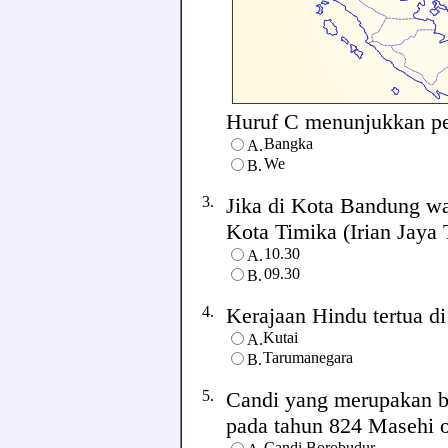
Huruf C menunjukkan peta
Bangka
A.
We
B.
3.
Jika di Kota Bandung w
Kota Timika (Irian Jaya 
10.30
A.
09.30
B.
4.
Kerajaan Hindu tertua di 
Kutai
A.
Tarumanegara
B.
5.
Candi yang merupakan b
pada tahun 824 Masehi ole
Candi Borobudur