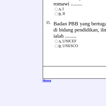
romawi ........
I
A.
II
B.
35.
Badan PBB yang bertuga
di bidang pendidikan, i
ialah ........
UNICEF
A.
UNESCO
B.
Home