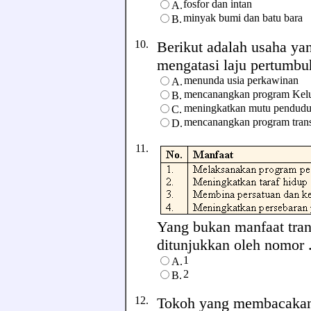
fosfor dan intan
A.
minyak bumi dan batu bara
B.
10.
Berikut adalah usaha ya
mengatasi laju pertumb
menunda usia perkawinan
A.
mencanangkan program Kelu
B.
meningkatkan mutu penduduk
C.
mencanangkan program trans
D.
11.
Yang bukan manfaat trans
ditunjukkan oleh nomor ..
1
A.
2
B.
12.
Tokoh yang membacakan