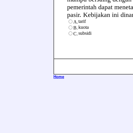
pemerintah dapat menet
pasir. Kebijakan ini dinam
tarif
A.
kuota
B.
subsidi
C.
Home