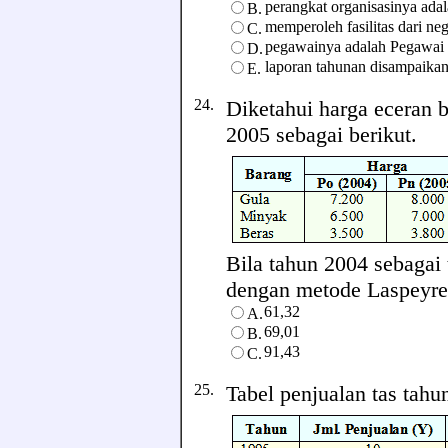
perangkat organisasinya ada
B.
memperoleh fasilitas dari ne
C.
pegawainya adalah Pegawai
D.
laporan tahunan disampaika
E.
24.
Diketahui harga eceran 
2005 sebagai berikut.
Bila tahun 2004 sebagai
dengan metode Laspeyres 
61,32
A.
69,01
B.
91,43
C.
25.
Tabel penjualan tas tahu