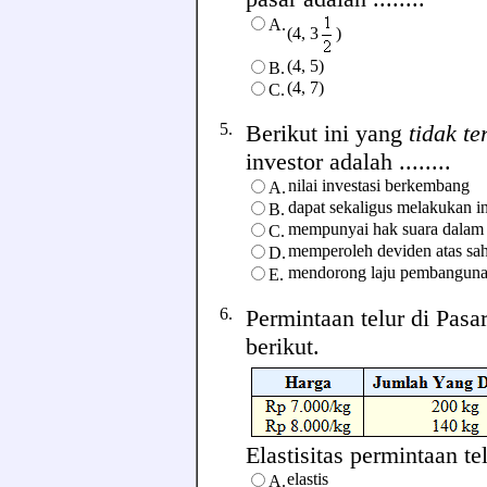
A.
(4, 3
)
(4, 5)
B.
(4, 7)
C.
5.
Berikut ini yang
tidak t
investor adalah ........
nilai investasi berkembang
A.
dapat sekaligus melakukan in
B.
mempunyai hak suara dalam
C.
memperoleh deviden atas sa
D.
mendorong laju pembangun
E.
6.
Permintaan telur di Pas
berikut.
Elastisitas permintaan tel
elastis
A.