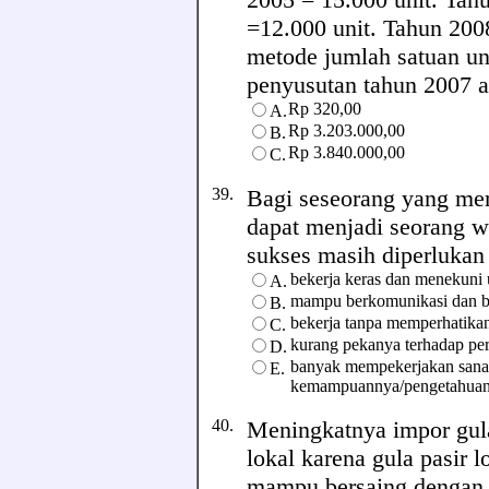
=12.000 unit. Tahun 200
metode jumlah satuan un
penyusutan tahun 2007 ada
Rp 320,00
A.
Rp 3.203.000,00
B.
Rp 3.840.000,00
C.
39.
Bagi seseorang yang mem
dapat menjadi seorang wi
sukses masih diperlukan sy
bekerja keras dan menekuni u
A.
mampu berkomunikasi dan b
B.
bekerja tanpa memperhatikan 
C.
kurang pekanya terhadap per
D.
banyak mempekerjakan sanak
E.
kemampuannya/pengetahuan
40.
Meningkatnya impor gula
lokal karena gula pasir 
mampu bersaing dengan 