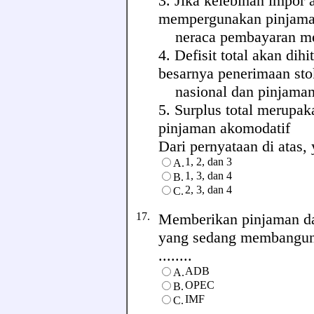
3. Jika kelebihan impor 
mempergunakan pinjaman
neraca pembayaran men
4. Defisit total akan d
besarnya penerimaan sto
nasional dan pinjaman
5. Surplus total merupak
pinjaman akomodatif
Dari pernyataan di atas, 
1, 2, dan 3
A.
1, 3, dan 4
B.
2, 3, dan 4
C.
17.
Memberikan pinjaman da
yang sedang membangun,
........
ADB
A.
OPEC
B.
IMF
C.