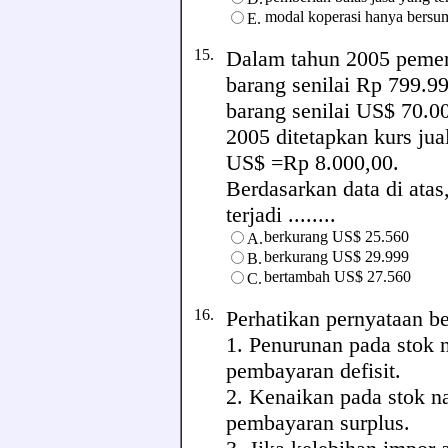
modal koperasi hanya bersu
E.
15.
Dalam tahun 2005 pemer
barang senilai Rp 799.9
barang senilai US$ 70.0
2005 ditetapkan kurs jua
US$ =Rp 8.000,00.
Berdasarkan data di atas
terjadi ........
berkurang US$ 25.560
A.
berkurang US$ 29.999
B.
bertambah US$ 27.560
C.
16.
Perhatikan pernyataan ber
1. Penurunan pada stok 
pembayaran defisit.
2. Kenaikan pada stok n
pembayaran surplus.