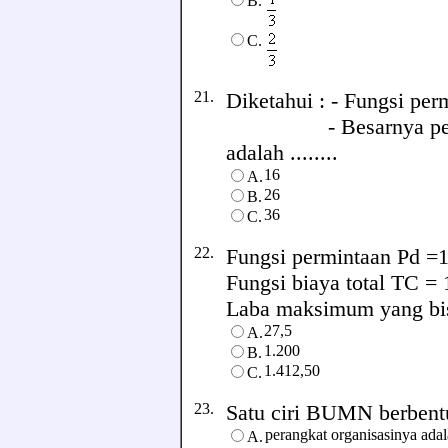
B.
C.
21.
Diketahui : - Fungsi per
- Besarnya penerim
adalah ........
16
A.
26
B.
36
C.
22.
Fungsi permintaan Pd =
Fungsi biaya total TC =
Laba maksimum yang bisa 
27,5
A.
1.200
B.
1.412,50
C.
23.
Satu ciri BUMN berbentuk
perangkat organisasinya ada
A.