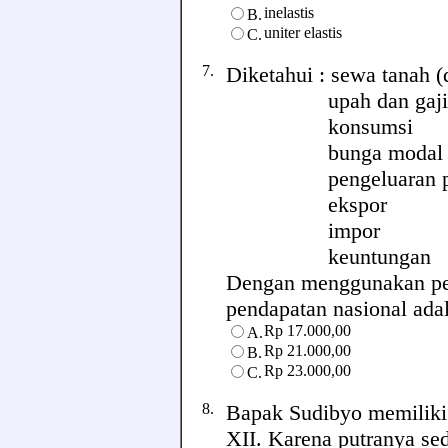
inelastis
B.
uniter elastis
C.
7.
Diketahui : sewa tan
upah dan g
konsumsi
bunga mod
pengeluaran pe
ekspor 
impor R
keuntunga
Dengan menggunakan pen
pendapatan nasional adala
Rp 17.000,00
A.
Rp 21.000,00
B.
Rp 23.000,00
C.
8.
Bapak Sudibyo memiliki 
XII. Karena putranya se