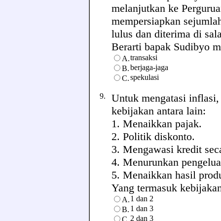
melanjutkan ke Pergurua
mempersiapkan sejumlah
lulus dan diterima di sal
Berarti bapak Sudibyo mem
transaksi
A.
berjaga-jaga
B.
spekulasi
C.
9.
Untuk mengatasi inflasi
kebijakan antara lain:
1. Menaikkan pajak.
2. Politik diskonto.
3. Mengawasi kredit seca
4. Menurunkan pengelua
5. Menaikkan hasil prod
Yang termasuk kebijakan 
1 dan 2
A.
1 dan 3
B.
2 dan 3
C.