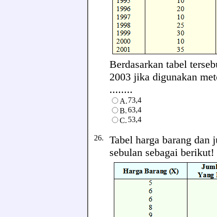
Berdasarkan tabel terseb
2003 jika digunakan meto
........
73,4
A.
63,4
B.
53,4
C.
26.
Tabel harga barang dan 
sebulan sebagai berikut!