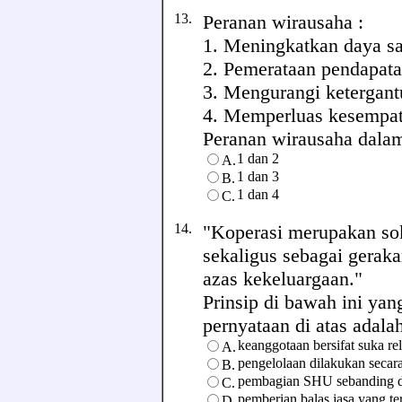
13.
Peranan wirausaha :
1. Meningkatkan daya sa
2. Pemerataan pendapata
3. Mengurangi ketergant
4. Memperluas kesempat
Peranan wirausaha dalam e
1 dan 2
A.
1 dan 3
B.
1 dan 4
C.
14.
"Koperasi merupakan so
sekaligus sebagai gerak
azas kekeluargaan."
Prinsip di bawah ini ya
pernyataan di atas adalah .
keanggotaan bersifat suka re
A.
pengelolaan dilakukan secar
B.
pembagian SHU sebanding de
C.
pemberian balas jasa yang te
D.