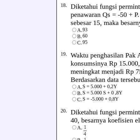
18.
Diketahui fungsi permin
penawaran Qs = -50 + P.
sebesar 15, maka besarny
93
A.
60
B.
95
C.
19.
Waktu penghasilan Pak 
konsumsinya Rp 15.000,
meningkat menjadi Rp 7
Berdasarkan data tersebut
S = 5.000 + 0,2Y
A.
S = 5.000 S + 0 ,8Y
B.
S = -5.000 + 0,8Y
C.
20.
Diketahui fungsi permint
40, besarnya koefisien ela
A.