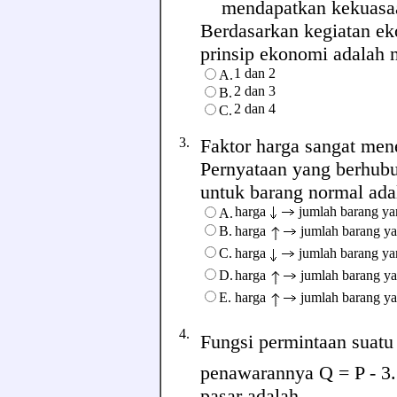
mendapatkan kekuasa
Berdasarkan kegiatan ek
prinsip ekonomi adalah no
1 dan 2
A.
2 dan 3
B.
2 dan 4
C.
3.
Faktor harga sangat men
Pernyataan yang berhu
untuk barang normal adala
harga
jumlah barang ya
A.
B.
harga
jumlah barang y
C.
harga
jumlah barang ya
D.
harga
jumlah barang y
E.
harga
jumlah barang y
4.
Fungsi permintaan suatu
penawarannya Q = P - 3.
pasar adalah ........