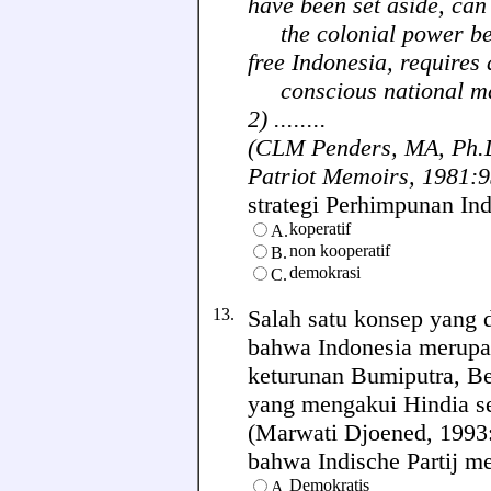
have been set aside, can
the colonial power be b
free Indonesia, requires 
conscious national mass
2) ........
(CLM Penders, MA, Ph.
Patriot Memoirs, 1981:
strategi Perhimpunan Indon
koperatif
A.
non kooperatif
B.
demokrasi
C.
13.
Salah satu konsep yang d
bahwa Indonesia merupa
keturunan Bumiputra, Be
yang mengakui Hindia se
(Marwati Djoened, 1993:
bahwa Indische Partij men
Demokratis
A.