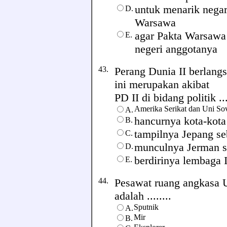
untuk menarik nega
D.
Warsawa
agar Pakta Warsawa
E.
negeri anggotanya
43.
Perang Dunia II berlang
ini merupakan akibat
PD II di bidang politik ...
Amerika Serikat dan Uni So
A.
hancurnya kota-kota
B.
tampilnya Jepang s
C.
munculnya Jerman se
D.
berdirinya lembaga 
E.
44.
Pesawat ruang angkasa U
adalah ........
Sputnik
A.
Mir
B.