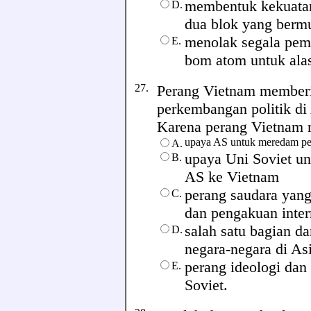
membentuk kekuatan
D.
dua blok yang berm
menolak segala pem
E.
bom atom untuk ala
27.
Perang Vietnam memberi
perkembangan politik d
Karena perang Vietnam me
upaya AS untuk meredam pe
A.
upaya Uni Soviet un
B.
AS ke Vietnam
perang saudara yang
C.
dan pengakuan inter
salah satu bagian d
D.
negara-negara di As
perang ideologi dan
E.
Soviet.