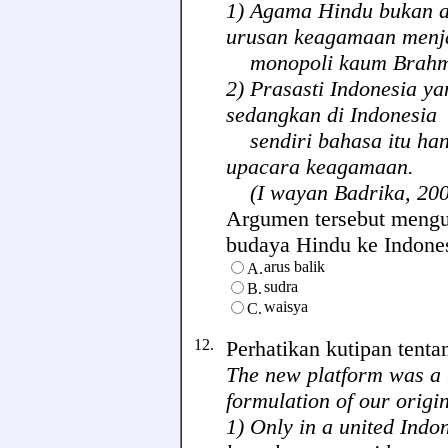
1) Agama Hindu bukan a
urusan keagamaan menj
monopoli kaum Brahm
2) Prasasti Indonesia y
sedangkan di Indonesia
sendiri bahasa itu han
upacara keagamaan.
(I wayan Badrika, 2003
Argumen tersebut mengu
budaya Hindu ke Indonesia,
arus balik
A.
sudra
B.
waisya
C.
12.
Perhatikan kutipan tenta
The new platform was a 
formulation of our origi
1) Only in a united Indo