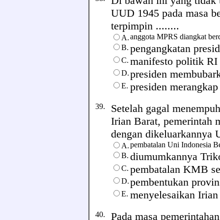
Di bawah ini yang tidak
UUD 1945 pada masa be
terpimpin ........
anggota MPRS diangkat be
A.
pengangkatan presi
B.
manifesto politik R
C.
presiden membubar
D.
presiden merangkap 
E.
39.
Setelah gagal menempuh 
Irian Barat, pemerintah 
dengan dikeluarkannya UU
pembatalan Uni Indonesia B
A.
diumumkannya Triko
B.
pembatalan KMB sec
C.
pembentukan provins
D.
menyelesaikan Irian
E.
40.
Pada masa pemerintahan