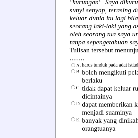
"kurungan". Saya dikuru
sunyi senyap, terasing d
keluar dunia itu lagi bil
seorang laki-laki yang a
oleh seorang tua saya u
tanpa sepengetahuan say
Tulisan tersebut menunj
........
harus tunduk pada adat isti
A.
boleh mengikuti pela
B.
berlaku
tidak dapat keluar 
C.
dicintainya
dapat memberikan k
D.
menjadi suaminya
banyak yang dinikah
E.
orangtuanya