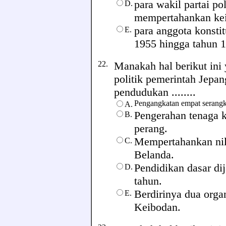
para wakil partai po
D.
mempertahankan kei
para anggota konstit
E.
1955 hingga tahun 
22.
Manakah hal berikut ini
politik pemerintah Jepa
pendudukan ........
Pengangkatan empat serangk
A.
Pengerahan tenaga 
B.
perang.
Mempertahankan nila
C.
Belanda.
Pendidikan dasar di
D.
tahun.
Berdirinya dua orga
E.
Keibodan.