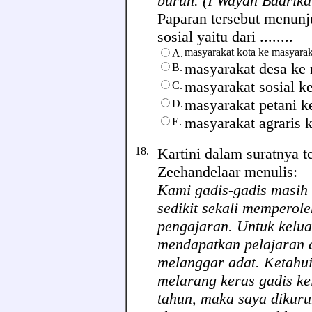
buruh. (I Wayan Badrika
Paparan tersebut menunju
sosial yaitu dari ........
masyarakat kota ke masyara
A.
masyarakat desa ke 
B.
masyarakat sosial k
C.
masyarakat petani k
D.
masyarakat agraris 
E.
18.
Kartini dalam suratnya t
Zeehandelaar menulis:
Kami gadis-gadis masih t
sedikit sekali memperol
pengajaran. Untuk kelua
mendapatkan pelajaran d
melanggar adat. Ketahu
melarang keras gadis ke
tahun, maka saya dikur