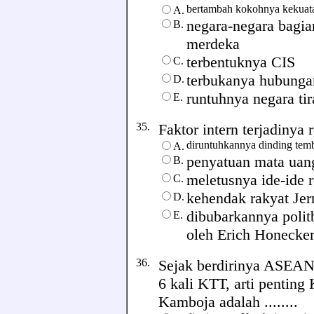
bertambah kokohnya kekuat
A.
negara-negara bagia
B.
merdeka
terbentuknya CIS
C.
terbukanya hubungan
D.
runtuhnya negara tir
E.
35.
Faktor intern terjadinya r
diruntuhkannya dinding tem
A.
penyatuan mata uan
B.
meletusnya ide-ide 
C.
kehendak rakyat Je
D.
dibubarkannya polit
E.
oleh Erich Honecke
36.
Sejak berdirinya ASEAN 
6 kali KTT, arti penti
Kamboja adalah ........