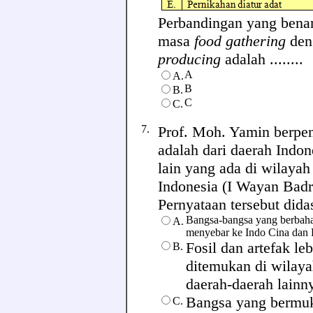
Perbandingan yang benar 
masa
food gathering
den
producing
adalah ........
A
A.
B
B.
C
C.
7.
Prof. Moh. Yamin berpen
adalah dari daerah Indo
lain yang ada di wilayah
Indonesia (I Wayan Badr
Pernyataan tersebut dida
Bangsa-bangsa yang berbahas
A.
menyebar ke Indo Cina dan P
Fosil dan artefak le
B.
ditemukan di wilay
daerah-daerah lainny
Bangsa yang bermuk
C.