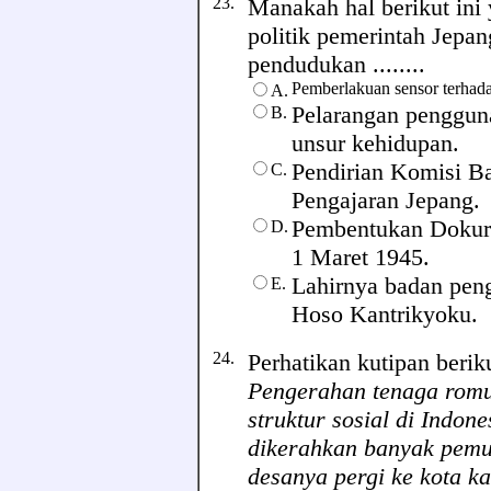
23.
Manakah hal berikut ini
politik pemerintah Jepan
pendudukan ........
Pemberlakuan sensor terhadap
A.
Pelarangan penggun
B.
unsur kehidupan.
Pendirian Komisi Ba
C.
Pengajaran Jepang.
Pembentukan Dokuri
D.
1 Maret 1945.
Lahirnya badan peng
E.
Hoso Kantrikyoku.
24.
Perhatikan kutipan beriku
Pengerahan tenaga romu
struktur sosial di Indon
dikerahkan banyak pemu
desanya pergi ke kota k