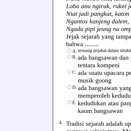
Loba anu ngiruk, ruket 
Niat jadi pangkat, kato
Ngantos kanjeng dalem,
Ngadu pipi jeung nu om
Jejak sejarah yang tampa
bahwa ........
seorang pejabat dalam struk
A.
ada bangsawan dan 
B.
tentara kompeni
ada suatu upacara 
C.
musik goong
ada bangsawan yan
D.
memperoleh kedudu
kedudukan atau pang
E.
kaum bangsawan
4.
Tradisi sejarah adalah 