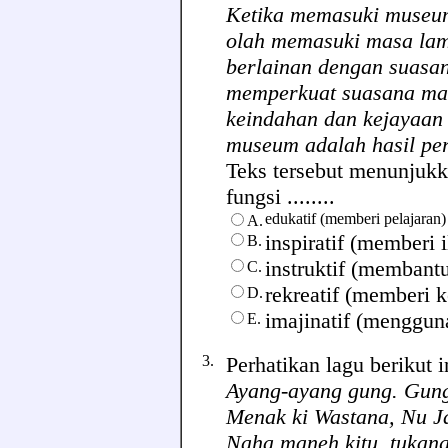
Ketika memasuki museum
olah memasuki masa lam
berlainan dengan suasa
memperkuat suasana masa
keindahan dan kejayaan 
museum adalah hasil pe
Teks tersebut menunjukk
fungsi ........
edukatif (memberi pelajaran)
A.
inspiratif (memberi
B.
instruktif (membant
C.
rekreatif (memberi k
D.
imajinatif (menggun
E.
3.
Perhatikan lagu berikut i
Ayang-ayang gung. Gun
Menak ki Wastana, Nu J
Naha maneh kitu, tukang