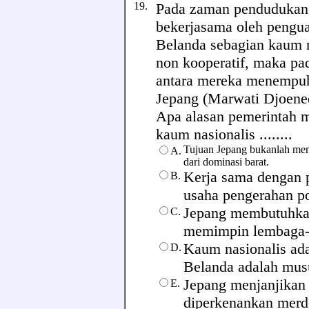
19.
Pada zaman pendudukan J
bekerjasama oleh pengu
Belanda sebagian kaum n
non kooperatif, maka pa
antara mereka menempuh
Jepang (Marwati Djoened
Apa alasan pemerintah m
kaum nasionalis ........
Tujuan Jepang bukanlah men
A.
dari dominasi barat.
Kerja sama dengan 
B.
usaha pengerahan po
Jepang membutuhkan
C.
memimpin lembaga-l
Kaum nasionalis ad
D.
Belanda adalah musu
Jepang menjanjikan
E.
diperkenankan merde