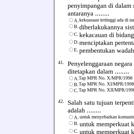
penyimpangan di dalam 
antaranya ........
kekuasaan tertinggi ada di t
A.
diberlakukannya si
B.
kekacauan di bidang 
C.
menciptakan pertent
D.
pembentukan wadah
E.
41.
Penyelenggaraan negara
ditetapkan dalam ........
Tap MPR No. X/MPR/1998
A.
Tap MPR No. XI/MPR/1998
B.
Tap MPR No. XII/MPR/199
C.
42.
Salah satu tujuan terpen
adalah ........
untuk menyebarkan komunis
A.
untuk memperkuat k
B.
untuk memperkuat 
C.