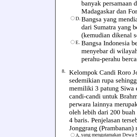
banyak persamaan d
Madagaskar dan Fo
Bangsa yang mendia
D.
dari Sumatra yang 
(kemudian dikenal s
Bangsa Indonesia be
E.
menyebar di wilaya
perahu-perahu berca
8.
Kelompok Candi Roro Jo
sedemikian rupa sehingg
memiliki 3 patung Siwa 
candi-candi untuk Brah
perwara lainnya merupak
oleh lebih dari 200 buah
4 baris. Penjelasan ter
Jonggrang (Prambanan) m
yang mengutamakan Dewa 
A.