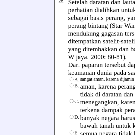
28.
Setelah daratan dan laut
perhatian dialihkan unt
sebagai basis perang, y
perang bintang (Star Wa
mendukung gagasan terse
ditempatkan satelit-sate
yang ditembakkan dan ba
Wijaya, 2000: 80-81).
Dari paparan tersebut da
keamanan dunia pada saat
sangat aman, karena dijamin
A.
aman, karena perang
B.
tidak di daratan dan
menegangkan, karen
C.
terkena dampak per
banyak negara haru
D.
bawah tanah untuk
semua negara tidak 
E.