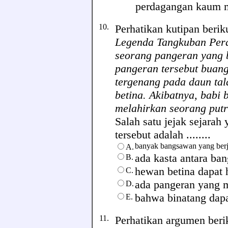
perdagangan kaum 
10.
Perhatikan kutipan beriku
Legenda Tangkuban Pera
seorang pangeran yang b
pangeran tersebut buang 
tergenang pada daun tal
betina. Akibatnya, babi 
melahirkan seorang put
Salah satu jejak sejarah
tersebut adalah ........
banyak bangsawan yang berja
A.
ada kasta antara ba
B.
hewan betina dapat 
C.
ada pangeran yang 
D.
bahwa binatang dap
E.
11.
Perhatikan argumen berik