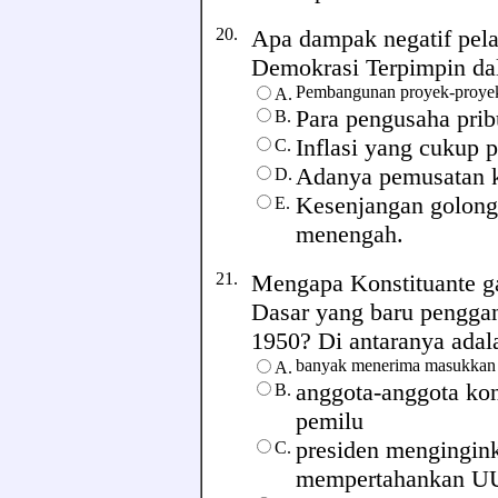
20.
Apa dampak negatif pelak
Demokrasi Terpimpin dal
Pembangunan proyek-proyek
A.
Para pengusaha prib
B.
Inflasi yang cukup 
C.
Adanya pemusatan k
D.
Kesenjangan golong
E.
menengah.
21.
Mengapa Konstituante 
Dasar yang baru pengga
1950? Di antaranya adalah
banyak menerima masukkan d
A.
anggota-anggota kon
B.
pemilu
presiden mengingink
C.
mempertahankan U