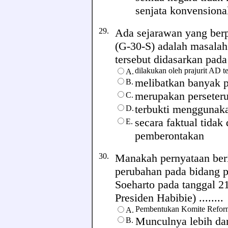
senjata konvensiona
29.
Ada sejarawan yang ber
(G-30-S) adalah masalah 
tersebut didasarkan pada 
dilakukan oleh prajurit AD 
A.
melibatkan banyak p
B.
merupakan persete
C.
terbukti menggunak
D.
secara faktual tidak
E.
pemberontakan
30.
Manakah pernyataan beri
perubahan pada bidang p
Soeharto pada tanggal 2
Presiden Habibie) ........
Pembentukan Komite Reform
A.
Munculnya lebih dar
B.