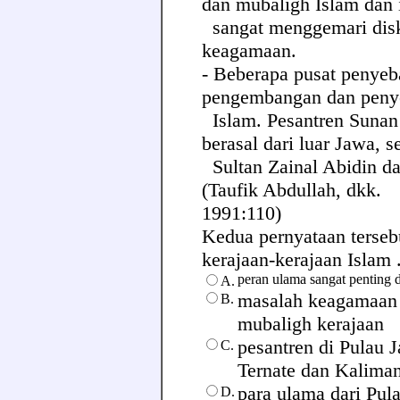
dan mubaligh Islam dan 
sangat menggemari dis
keagamaan.
- Beberapa pusat penyeb
pengembangan dan peny
Islam. Pesantren Sunan
berasal dari luar Jawa, s
Sultan Zainal Abidin da
(Taufik Abdullah, dkk.
1991:110)
Kedua pernyataan terse
kerajaan-kerajaan Islam ..
peran ulama sangat penting 
A.
masalah keagamaan 
B.
mubaligh kerajaan
pesantren di Pulau J
C.
Ternate dan Kalima
para ulama dari Pul
D.