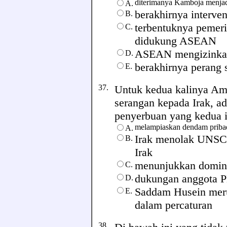
diterimanya Kamboja menja
A.
berakhirnya interve
B.
terbentuknya pemeri
C.
didukung ASEAN
ASEAN mengizinka
D.
berakhirnya perang
E.
37.
Untuk kedua kalinya Ame
serangan kepada Irak, a
penyerbuan yang kedua ini
melampiaskan dendam pribad
A.
Irak menolak UNSC
B.
Irak
menunjukkan domina
C.
dukungan anggota P
D.
Saddam Husein meru
E.
dalam percaturan
38.