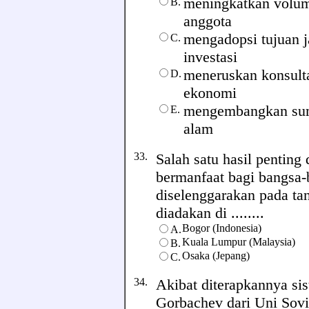
meningkatkan volum
B.
anggota
mengadopsi tujuan j
C.
investasi
meneruskan konsulta
D.
ekonomi
mengembangkan sum
E.
alam
33.
Salah satu hasil pentin
bermanfaat bagi bangsa-
diselenggarakan pada ta
diadakan di ........
Bogor (Indonesia)
A.
Kuala Lumpur (Malaysia)
B.
Osaka (Jepang)
C.
34.
Akibat diterapkannya sis
Gorbachev dari Uni Sovie