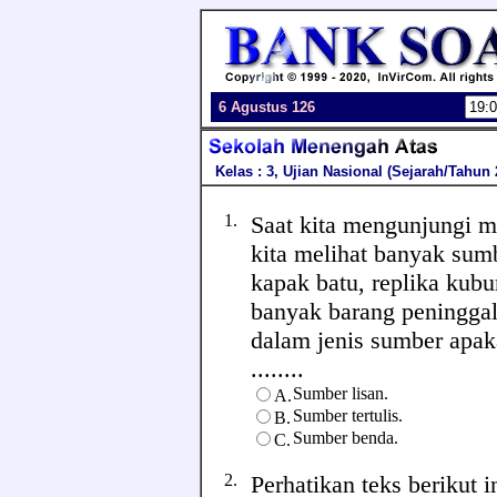
6 Agustus 126
Kelas : 3, Ujian Nasional (Sejarah/Tahun 
1.
Saat kita mengunjungi 
kita melihat banyak sumb
kapak batu, replika kubur
banyak barang peninggal
dalam jenis sumber apak
........
Sumber lisan.
A.
Sumber tertulis.
B.
Sumber benda.
C.
2.
Perhatikan teks berikut in