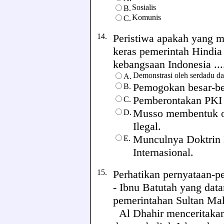
Sosialis
B.
Komunis
C.
14.
Peristiwa apakah yang 
keras pemerintah Hindia
kebangsaan Indonesia ....
Demonstrasi oleh serdadu da
A.
Pemogokan besar-be
B.
Pemberontakan PKI 
C.
Musso membentuk or
D.
Ilegal.
Munculnya Doktrin
E.
Internasional.
15.
Perhatikan pernyataan-pe
- Ibnu Batutah yang dat
pemerintahan Sultan Mal
Al Dhahir menceritakan 