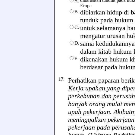
diharuskan tunduk pada huk
A.
Eropa
dibiarkan hidup di
B.
tunduk pada hukum 
untuk selamanya ha
C.
mengatur urusan h
sama kedudukannya 
D.
dalam kitab hukum k
dikenakan hukum kh
E.
berdasar pada huku
17.
Perhatikan paparan beriku
Kerja upahan yang dipe
perkebunan dan perusa
banyak orang mulai me
upah pekerjaan. Akibat
meninggalkan pekerjaan
pekerjaan pada perusah