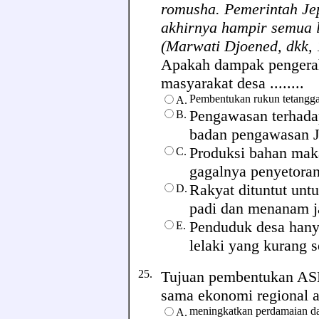
romusha. Pemerintah Jep
akhirnya hampir semua la
(Marwati Djoened, dkk, 
Apakah dampak pengerah
masyarakat desa ........
Pembentukan rukun tetangga 
A.
Pengawasan terhada
B.
badan pengawasan J
Produksi bahan mak
C.
gagalnya penyetoran
Rakyat dituntut unt
D.
padi dan menanam j
Penduduk desa hany
E.
lelaki yang kurang s
25.
Tujuan pembentukan AS
sama ekonomi regional ada
meningkatkan perdamaian dan
A.