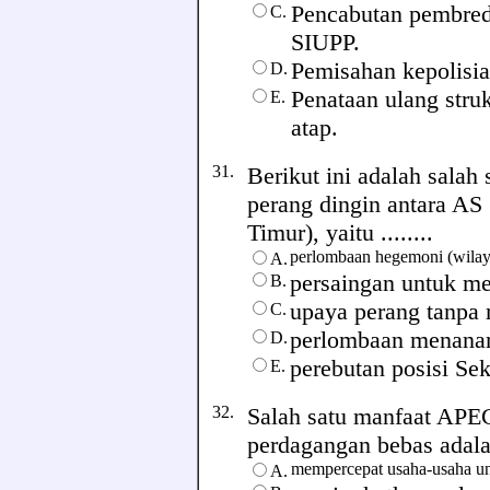
Pencabutan pembred
C.
SIUPP.
Pemisahan kepolisi
D.
Penataan ulang stru
E.
atap.
31.
Berikut ini adalah salah 
perang dingin antara AS
Timur), yaitu ........
perlombaan hegemoni (wilay
A.
persaingan untuk me
B.
upaya perang tanpa
C.
perlombaan menanam
D.
perebutan posisi Sek
E.
32.
Salah satu manfaat APEC
perdagangan bebas adalah 
mempercepat usaha-usaha un
A.