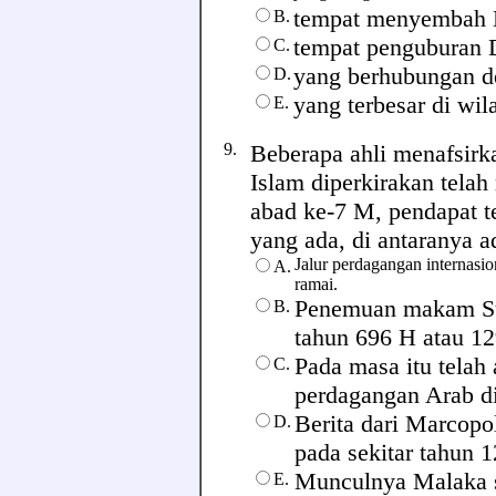
tempat menyembah 
B.
tempat penguburan 
C.
yang berhubungan d
D.
yang terbesar di wil
E.
9.
Beberapa ahli menafsir
Islam diperkirakan tela
abad ke-7 M, pendapat te
yang ada, di antaranya ada
Jalur perdagangan internasion
A.
ramai.
Penemuan makam Sul
B.
tahun 696 H atau 1
Pada masa itu telah
C.
perdagangan Arab di
Berita dari Marcopo
D.
pada sekitar tahun 
Munculnya Malaka s
E.