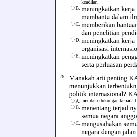
keadilan
meningkatkan kerja 
B.
membantu dalam il
memberikan bantuan 
C.
dan penelitian pend
meningkatkan kerja
D.
organisasi internasi
meningkatkan penggu
E.
serta perluasan per
26.
Manakah arti penting KA
menunjukkan terbentukny
politik internasional? KA
memberi dukungan kepada Ind
A.
menentang terjadiny
B.
semua negara anggo
mengusahakan semua
C.
negara dengan jalan