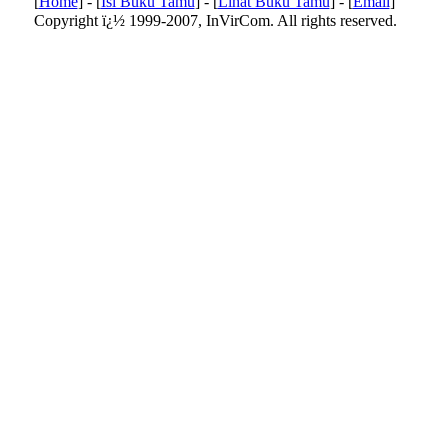
[
Home
] - [
Isi Buku Tamu
] - [
Lihat Buku Tamu
] - [
Email
]
Copyright ï¿½ 1999-2007, InVirCom. All rights reserved.