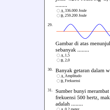
........
336.000 Joule
A.
259.200 Joule
B.
29.
Gambar di atas menunju
sebanyak ........
1,5
A.
2,0
B.
30.
Banyak getaran dalam wakt
Amplitudo
A.
Frekuensi
B.
31.
Sumber bunyi merambat 
frekuensi 500 hertz, ma
adalah ........
0,2 meter
A.