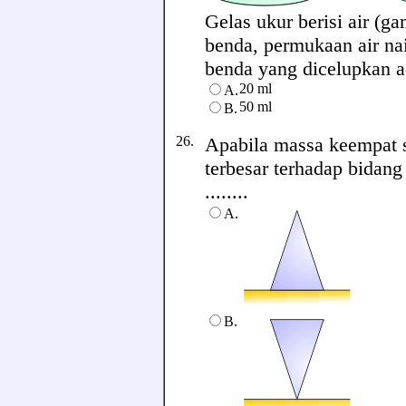
Gelas ukur berisi air (
benda, permukaan air na
benda yang dicelupkan ada
20 ml
A.
50 ml
B.
26.
Apabila massa keempat s
terbesar terhadap bidan
........
A.
B.