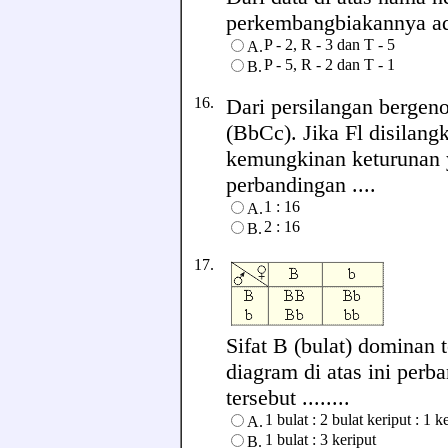
perkembangbiakannya adal
P - 2, R - 3 dan T - 5
A.
P - 5, R - 2 dan T - 1
B.
16.
Dari persilangan bergen
(BbCc). Jika Fl disilan
kemungkinan keturunan 
perbandingan ....
1 : 16
A.
2 : 16
B.
17.
Sifat B (bulat) dominan 
diagram di atas ini perb
tersebut ........
1 bulat : 2 bulat keriput : 1 k
A.
1 bulat : 3 keriput
B.