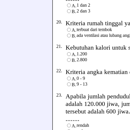
1 dan 2
A.
2 dan 3
B.
20.
Kriteria rumah tinggal yan
terbuat dari tembok
A.
ada ventilasi atau lubang ang
B.
21.
Kebutuhan kalori untuk si
1.200
A.
2.800
B.
22.
Kriteria angka kematian di
0 - 9
A.
9 - 13
B.
23.
Apabila jumlah pendudu
adalah 120.000 jiwa, jum
tersebut adalah 600 jiwa
........
rendah
A.