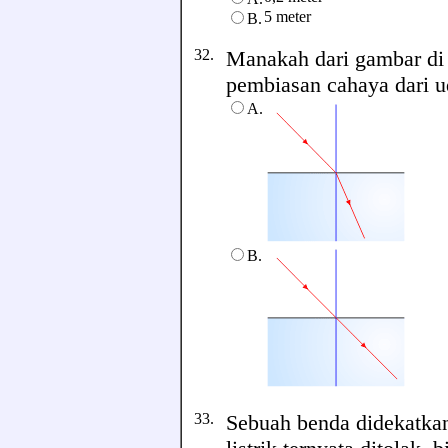
5 meter
B.
32.
Manakah dari gambar di
pembiasan cahaya dari uda
A.
B.
33.
Sebuah benda didekatkan