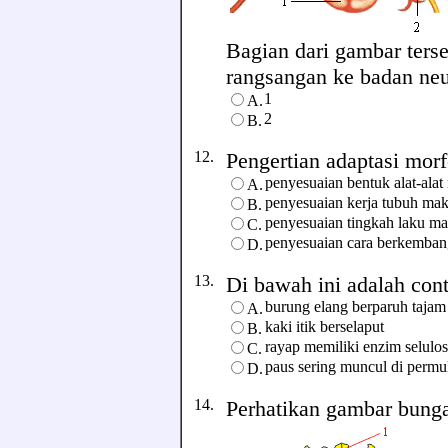
Bagian dari gambar ter
rangsangan ke badan neur
1
A.
2
B.
12.
Pengertian adaptasi morfol
penyesuaian bentuk alat-ala
A.
penyesuaian kerja tubuh ma
B.
penyesuaian tingkah laku m
C.
penyesuaian cara berkemban
D.
13.
Di bawah ini adalah conto
burung elang berparuh tajam
A.
kaki itik berselaput
B.
rayap memiliki enzim selulo
C.
paus sering muncul di permu
D.
14.
Perhatikan gambar bunga