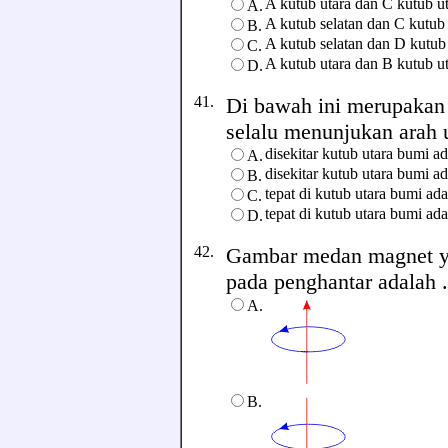
A kutub utara dan C kutub u
A.
A kutub selatan dan C kutub 
B.
A kutub selatan dan D kutub 
C.
A kutub utara dan B kutub u
D.
41.
Di bawah ini merupakan
selalu menunjukan arah ut
disekitar kutub utara bumi a
A.
disekitar kutub utara bumi a
B.
tepat di kutub utara bumi ad
C.
tepat di kutub utara bumi ad
D.
42.
Gambar medan magnet ya
pada penghantar adalah ...
A.
B.