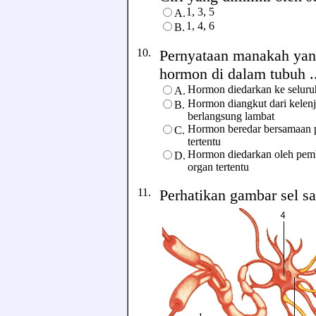
1, 3, 5
A.
1, 4, 6
B.
10.
Pernyataan manakah yan
hormon di dalam tubuh ...
Hormon diedarkan ke seluruh
A.
Hormon diangkut dari kelenj
B.
berlangsung lambat
Hormon beredar bersamaan p
C.
tertentu
Hormon diedarkan oleh pembu
D.
organ tertentu
11.
Perhatikan gambar sel sar