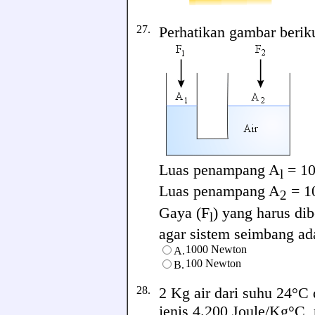
27.
Perhatikan gambar berik
Luas penampang A
= 10
l
Luas penampang A
= 1
2
Gaya (F
) yang harus di
l
agar sistem seimbang adal
1000 Newton
A.
100 Newton
B.
28.
2 Kg air dari suhu 24°C 
jenis 4.200 Joule/Kg°C, 