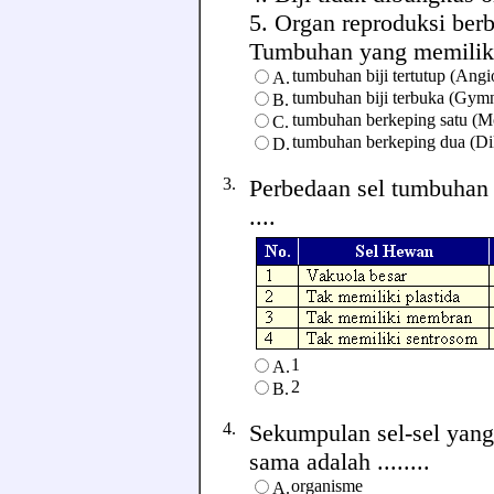
5. Organ reproduksi ber
Tumbuhan yang memiliki ci
tumbuhan biji tertutup (Ang
A.
tumbuhan biji terbuka (Gym
B.
tumbuhan berkeping satu (M
C.
tumbuhan berkeping dua (Dik
D.
3.
Perbedaan sel tumbuhan 
....
1
A.
2
B.
4.
Sekumpulan sel-sel yang
sama adalah ........
organisme
A.