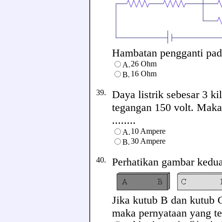
Hambatan pengganti pada 
26 Ohm
A.
16 Ohm
B.
39.
Daya listrik sebesar 3 k
tegangan 150 volt. Maka
........
10 Ampere
A.
30 Ampere
B.
40.
Perhatikan gambar kedua
Jika kutub B dan kutub C
maka pernyataan yang tepa