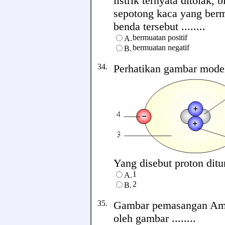
listrik ternyata ditolak,
sepotong kaca yang bermu
benda tersebut ........
bermuatan positif
A.
bermuatan negatif
B.
34.
Perhatikan gambar model
Yang disebut proton ditun
1
A.
2
B.
35.
Gambar pemasangan Ampe
oleh gambar ........