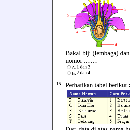
Bakal biji (lembaga) da
nomor ........
1 dan 3
A.
2 dan 4
B.
15.
Perhatikan tabel berikut 
Dari data di atas nama 