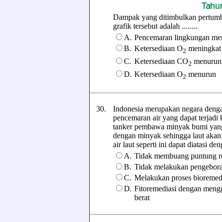
Dampak yang ditimbulkan pertumb
grafik tersebut adalah ........
A.
Pencemaran lingkungan me
B.
Ketersediaan O
meningkat
2
C.
Ketersediaan CO
menurun
2
D.
Ketersediaan O
menurun
2
30.
Indonesia merupakan negara dengan 
pencemaran air yang dapat terjadi
tanker pembawa minyak bumi yang 
dengan minyak sehingga laut akan
air laut seperti ini dapat diatasi deng
A.
Tidak membuang puntung rok
B.
Tidak melakukan pengebora
C.
Melakukan proses bioremedi
D.
Fitoremediasi dengan men
berat