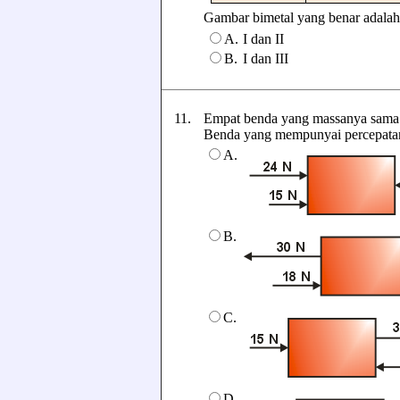
Gambar bimetal yang benar adalah ..
A.
I dan II
B.
I dan III
11.
Empat benda yang massanya sama d
Benda yang mempunyai percepatan te
A.
B.
C.
D.