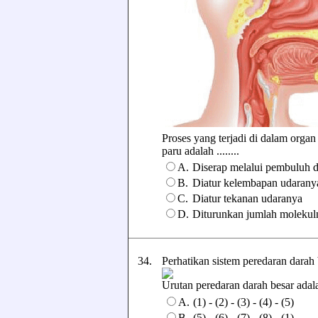
Proses yang terjadi di dalam orga
paru adalah ........
A.
Diserap melalui pembuluh 
B.
Diatur kelembapan udarany
C.
Diatur tekanan udaranya
D.
Diturunkan jumlah molekul
34.
Perhatikan sistem peredaran darah 
Urutan peredaran darah besar adalah 
A.
(1) - (2) - (3) - (4) - (5)
B.
(5) - (6) - (7) - (8) - (1)