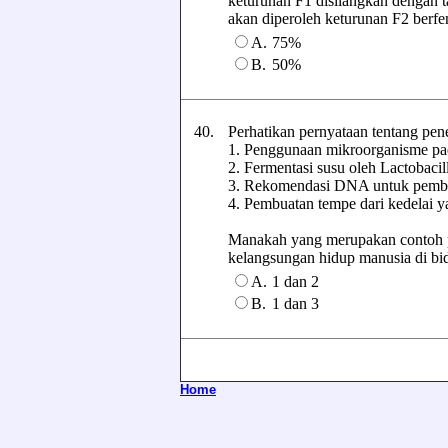
keturunan F1 disilangkan dengan 
akan diperoleh keturunan F2 berfeno
A.
75%
B.
50%
40.
Perhatikan pernyataan tentang pen
1. Penggunaan mikroorganisme pa
2. Fermentasi susu oleh Lactobacil
3. Rekomendasi DNA untuk pembu
4. Pembuatan tempe dari kedelai y
Manakah yang merupakan contoh 
kelangsungan hidup manusia di b
A.
1 dan 2
B.
1 dan 3
Home