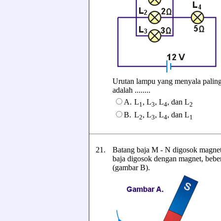
Urutan lampu yang menyala paling
adalah ........
A.
L
, L
, L
, dan L
1
3
4
2
B.
L
, L
, L
, dan L
2
3
4
1
21.
Batang baja M - N digosok magnet
baja digosok dengan magnet, beber
(gambar B).